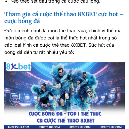
Kèo theo set đấu trong cá cược cầu lông.
Tham gia cá cược thể thao 8XBET cực hot –
cược bóng đá
Được mệnh danh là môn thể thao vua, chính vì thế mà
môn bóng đá được coi là thể thức hot nhất trong số
các loại hình cá cược thể thao 8XBET. Sức hút của
bóng đá đến từ rất nhiều yếu tố: