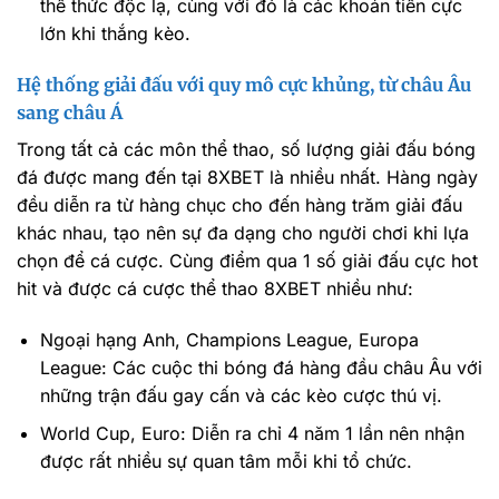
thể thức độc lạ, cùng với đó là các khoản tiền cực
lớn khi thắng kèo.
Hệ thống giải đấu với quy mô cực khủng, từ châu Âu
sang châu Á
Trong tất cả các môn thể thao, số lượng giải đấu bóng
đá được mang đến tại 8XBET là nhiều nhất. Hàng ngày
đều diễn ra từ hàng chục cho đến hàng trăm giải đấu
khác nhau, tạo nên sự đa dạng cho người chơi khi lựa
chọn để cá cược. Cùng điểm qua 1 số giải đấu cực hot
hit và được cá cược thể thao 8XBET nhiều như:
Ngoại hạng Anh, Champions League, Europa
League: Các cuộc thi bóng đá hàng đầu châu Âu với
những trận đấu gay cấn và các kèo cược thú vị.
World Cup, Euro: Diễn ra chỉ 4 năm 1 lần nên nhận
được rất nhiều sự quan tâm mỗi khi tổ chức.