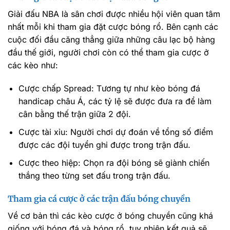
Giải đấu NBA là sân chơi được nhiều hội viên quan tâm
nhất mỗi khi tham gia đặt cược bóng rổ. Bên cạnh các
cuộc đối đầu căng thẳng giữa những câu lạc bộ hàng
đầu thế giới, người chơi còn có thể tham gia cược ở
các kèo như:
Cược chấp Spread: Tương tự như kèo bóng đá
handicap châu Á, các tỷ lệ sẽ được đưa ra để làm
cân bằng thế trận giữa 2 đội.
Cược tài xỉu: Người chơi dự đoán về tổng số điểm
được các đội tuyển ghi được trong trận đấu.
Cược theo hiệp: Chọn ra đội bóng sẽ giành chiến
thắng theo từng set đấu trong trận đấu.
Tham gia cá cược ở các trận đấu bóng chuyền
Về cơ bản thì các kèo cược ở bóng chuyền cũng khá
giống với bóng đá và bóng rổ, tuy nhiên kết quả sẽ