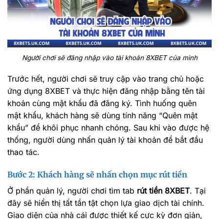
Người chơi sẽ đăng nhập vào tài khoản 8XBET của mình
Trước hết, người chơi sẽ truy cập vào trang chủ hoặc
ứng dụng 8XBET và thực hiện đăng nhập bằng tên tài
khoản cùng mật khẩu đã đăng ký. Tình huống quên
mật khẩu, khách hàng sẽ dùng tính năng “Quên mật
khẩu” để khôi phục nhanh chóng. Sau khi vào được hệ
thống, người dùng nhấn quản lý tài khoản để bắt đầu
thao tác.
Bước 2: Khách hàng sẽ nhấn chọn mục rút tiền
Ở phần quản lý, người chơi tìm tab
rút tiền 8XBET
. Tại
đây sẽ hiển thị tất tần tật chọn lựa giao dịch tài chính.
Giao diện của nhà cái được thiết kế cực kỳ đơn giản,