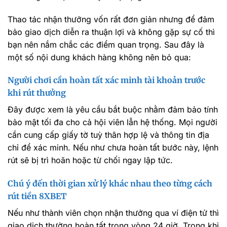
Thao tác nhận thưởng vốn rất đơn giản nhưng để đảm
bảo giao dịch diễn ra thuận lợi và không gặp sự cố thì
bạn nên nắm chắc các điểm quan trọng. Sau đây là
một số nội dung khách hàng không nên bỏ qua:
Người chơi cần hoàn tất xác minh tài khoản trước
khi rút thưởng
Đây được xem là yêu cầu bắt buộc nhằm đảm bảo tính
bảo mật tối đa cho cả hội viên lẫn hệ thống. Mọi người
cần cung cấp giấy tờ tuỳ thân hợp lệ và thông tin địa
chỉ để xác minh. Nếu như chưa hoàn tất bước này, lệnh
rút sẽ bị trì hoãn hoặc từ chối ngay lập tức.
Chú ý đến thời gian xử lý khác nhau theo từng cách
rút tiền 8XBET
Nếu như thành viên chọn nhận thưởng qua ví điện tử thì
giao dịch thường hoàn tất trong vòng 24 giờ. Trong khi