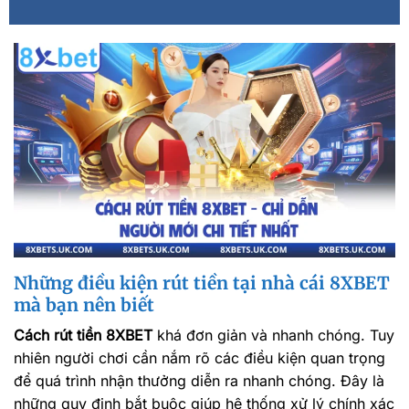
Những điều kiện rút tiền tại nhà cái 8XBET
mà bạn nên biết
Cách rút tiền 8XBET
khá đơn giản và nhanh chóng. Tuy
nhiên người chơi cần nắm rõ các điều kiện quan trọng
để quá trình nhận thưởng diễn ra nhanh chóng. Đây là
những quy định bắt buộc giúp hệ thống xử lý chính xác