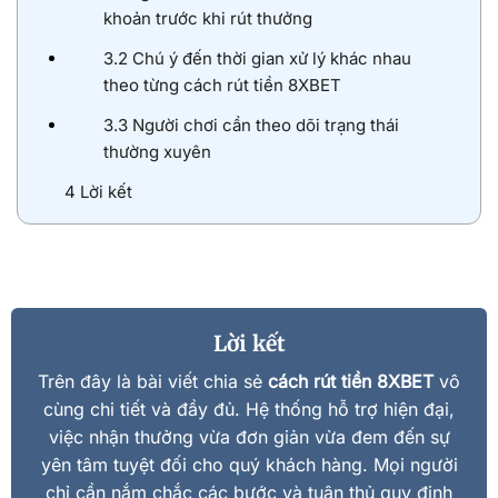
khoản trước khi rút thưởng
3.2
Chú ý đến thời gian xử lý khác nhau
theo từng cách rút tiền 8XBET
3.3
Người chơi cần theo dõi trạng thái
thường xuyên
4
Lời kết
Lời kết
Trên đây là bài viết chia sẻ
cách rút tiền 8XBET
vô
cùng chi tiết và đầy đủ. Hệ thống hỗ trợ hiện đại,
việc nhận thưởng vừa đơn giản vừa đem đến sự
yên tâm tuyệt đối cho quý khách hàng. Mọi người
chỉ cần nắm chắc các bước và tuân thủ quy định