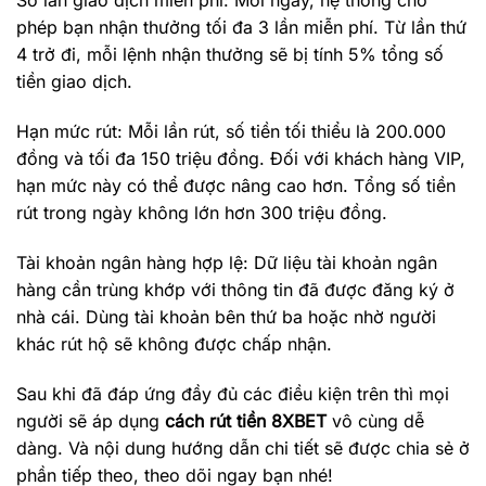
Số lần giao dịch miễn phí: Mỗi ngày, hệ thống cho
phép bạn nhận thưởng tối đa 3 lần miễn phí. Từ lần thứ
4 trở đi, mỗi lệnh nhận thưởng sẽ bị tính 5% tổng số
tiền giao dịch.
Hạn mức rút: Mỗi lần rút, số tiền tối thiểu là 200.000
đồng và tối đa 150 triệu đồng. Đối với khách hàng VIP,
hạn mức này có thể được nâng cao hơn. Tổng số tiền
rút trong ngày không lớn hơn 300 triệu đồng.
Tài khoản ngân hàng hợp lệ: Dữ liệu tài khoản ngân
hàng cần trùng khớp với thông tin đã được đăng ký ở
nhà cái. Dùng tài khoản bên thứ ba hoặc nhờ người
khác rút hộ sẽ không được chấp nhận.
Sau khi đã đáp ứng đầy đủ các điều kiện trên thì mọi
người sẽ áp dụng
cách rút tiền 8XBET
vô cùng dễ
dàng. Và nội dung hướng dẫn chi tiết sẽ được chia sẻ ở
phần tiếp theo, theo dõi ngay bạn nhé!