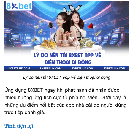
Lý do nên tải 8XBET app về điện thoại di động
Ứng dụng 8XBET ngay khi phát hành đã nhận được
nhiều hưởng ứng tích cực từ phía hội viên. Dưới đây là
những ưu điểm nổi bật của app nhà cái do người dùng
trực tiếp đánh giá:
Tính tiện lợi