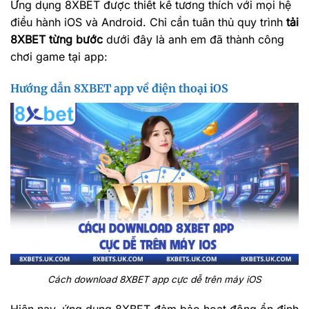
Ứng dụng 8XBET được thiết kế tương thích với mọi hệ
điều hành iOS và Android. Chỉ cần tuân thủ quy trình
tải
8XBET từng bước
dưới đây là anh em đã thành công
chơi game tại app:
Hướng dẫn 8XBET app về điện thoại iOS
Cách download 8XBET app cực dễ trên máy iOS