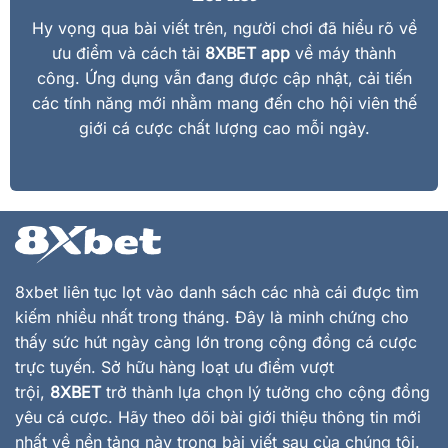
Hy vọng qua bài viết trên, người chơi đã hiểu rõ về
ưu điểm và cách tải
8XBET app
về máy thành
công. Ứng dụng vẫn đang được cập nhật, cải tiến
các tính năng mới nhằm mang đến cho hội viên thế
giới cá cược chất lượng cao mỗi ngày.
8xbet
liên tục lọt vào danh sách các nhà cái được tìm
kiếm nhiều nhất trong tháng. Đây là minh chứng cho
thấy sức hút ngày càng lớn trong cộng đồng cá cược
trực tuyến. Sở hữu hàng loạt ưu điểm vượt
trội,
8XBET
trở thành lựa chọn lý tưởng cho cộng đồng
yêu cá cược. Hãy theo dõi bài giới thiệu thông tin mới
nhất về nền tảng này trong bài viết sau của chúng tôi.