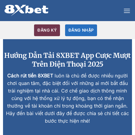
Bỏ
qua
nội
dung
ĐĂNG KÝ
ĐĂNG NHẬP
Hướng Dẫn Tải 8XBET App Cược Mượt
Trên Điện Thoại 2025
Cách rút tiền 8XBET
luôn là chủ đề được nhiều người
chơi quan tâm, đặc biệt đối với những ai mới bắt đầu
trải nghiệm tại nhà cái. Cơ chế giao dịch thông minh
cùng với hệ thống xử lý tự động, bạn có thể nhận
thưởng về tài khoản chỉ trong khoảng thời gian ngắn.
Hãy đến bài viết dưới đây để được chia sẻ chi tiết các
bước thực hiện nhé!