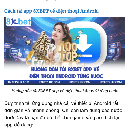
Cách tải app 8XBET về điện thoại Android
Hướng dẫn tải 8XBET app về điện thoại Android từng bước
Quy trình tải ứng dụng nhà cái về thiết bị Android rất
đơn giản và nhanh chóng. Chỉ cần làm đúng các bước
dưới đây là bạn đã có thể chơi game và giao dịch tại
app dễ dàng: