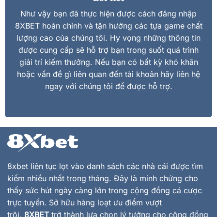
Như vậy bạn đã thực hiện được cách đăng nhập
8XBET hoàn chỉnh và tận hưởng các tựa game chất
lượng cao của chúng tôi. Hy vọng những thông tin
được cung cấp sẽ hỗ trợ bạn trong suốt quá trình
giải trí kiếm thưởng. Nếu bạn có bất kỳ khó khăn
hoặc vấn đề gì liên quan đến tài khoản hãy liên hệ
ngay với chúng tôi để được hỗ trợ.
8xbet
liên tục lọt vào danh sách các nhà cái được tìm
kiếm nhiều nhất trong tháng. Đây là minh chứng cho
thấy sức hút ngày càng lớn trong cộng đồng cá cược
trực tuyến. Sở hữu hàng loạt ưu điểm vượt
trội,
8XBET
trở thành lựa chọn lý tưởng cho cộng đồng