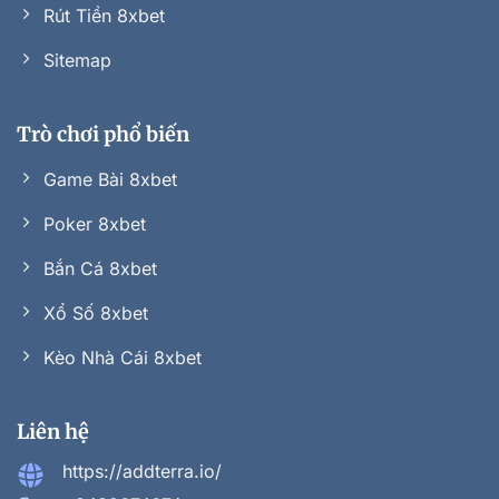
Rút Tiền 8xbet
Sitemap
Trò chơi phổ biến
Game Bài 8xbet
Poker 8xbet
Bắn Cá 8xbet
Xổ Số 8xbet
Kèo Nhà Cái 8xbet
Liên hệ
https://addterra.io/