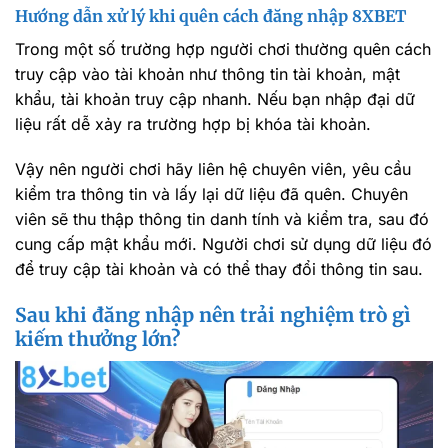
Hướng dẫn xử lý khi quên cách đăng nhập 8XBET
Trong một số trường hợp người chơi thường quên cách
truy cập vào tài khoản như thông tin tài khoản, mật
khẩu, tài khoản truy cập nhanh. Nếu bạn nhập đại dữ
liệu rất dễ xảy ra trường hợp bị khóa tài khoản.
Vậy nên người chơi hãy liên hệ chuyên viên, yêu cầu
kiểm tra thông tin và lấy lại dữ liệu đã quên. Chuyên
viên sẽ thu thập thông tin danh tính và kiểm tra, sau đó
cung cấp mật khẩu mới. Người chơi sử dụng dữ liệu đó
để truy cập tài khoản và có thể thay đổi thông tin sau.
Sau khi đăng nhập nên trải nghiệm trò gì
kiếm thưởng lớn?