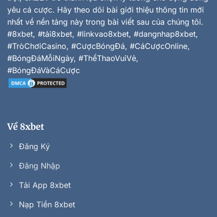
yêu cá cược. Hãy theo dõi bài giới thiệu thông tin mới
nhất về nền tảng này trong bài viết sau của chúng tôi.
#8xbet, #tải8xbet, #linkvao8xbet, #dangnhap8xbet,
#TròChơiCasino, #CượcBóngĐá, #CáCượcOnline,
#BóngĐáMỗiNgày, #ThểThaoVuiVẻ,
#BóngĐáVàCáCược
Về 8xbet
Đăng Ký
Đăng Nhập
Tải App 8xbet
Nạp Tiền 8xbet