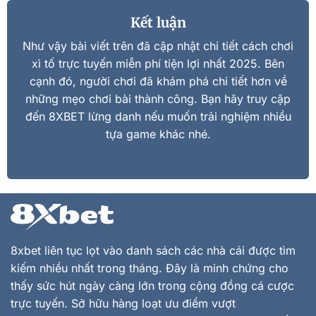
Kết luận
Như vậy bài viết trên đã cập nhật chi tiết cách chơi
xì tố trực tuyến miễn phí tiện lợi nhất 2025. Bên
cạnh đó, người chơi đã khám phá chi tiết hơn về
những mẹo chơi bài thành công. Bạn hãy truy cập
đến 8XBET lừng danh nếu muốn trải nghiệm nhiều
tựa game khác nhé.
8xbet
liên tục lọt vào danh sách các nhà cái được tìm
kiếm nhiều nhất trong tháng. Đây là minh chứng cho
thấy sức hút ngày càng lớn trong cộng đồng cá cược
trực tuyến. Sở hữu hàng loạt ưu điểm vượt