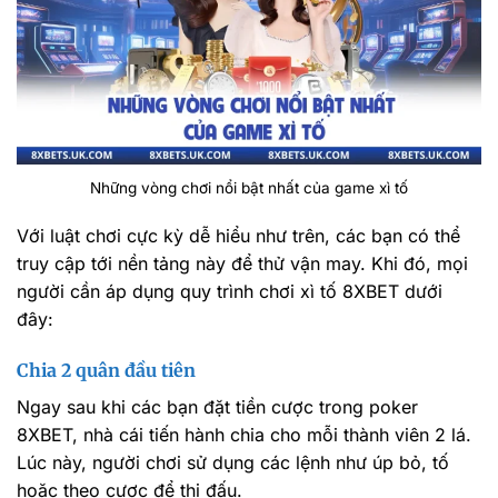
Những vòng chơi nổi bật nhất của game xì tố
Với luật chơi cực kỳ dễ hiểu như trên, các bạn có thể
truy cập tới nền tảng này để thử vận may. Khi đó, mọi
người cần áp dụng quy trình chơi xì tố 8XBET dưới
đây:
Chia 2 quân đầu tiên
Ngay sau khi các bạn đặt tiền cược trong poker
8XBET, nhà cái tiến hành chia cho mỗi thành viên 2 lá.
Lúc này, người chơi sử dụng các lệnh như úp bỏ, tố
hoặc theo cược để thi đấu.