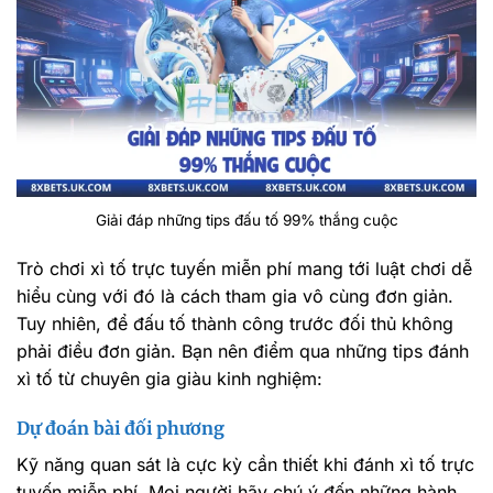
Giải đáp những tips đấu tố 99% thắng cuộc
Trò chơi xì tố trực tuyến miễn phí mang tới luật chơi dễ
hiểu cùng với đó là cách tham gia vô cùng đơn giản.
Tuy nhiên, để đấu tố thành công trước đối thủ không
phải điều đơn giản. Bạn nên điểm qua những tips đánh
xì tố từ chuyên gia giàu kinh nghiệm:
Dự đoán bài đối phương
Kỹ năng quan sát là cực kỳ cần thiết khi đánh xì tố trực
tuyến miễn phí. Mọi người hãy chú ý đến những hành