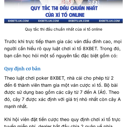
Quy tắc thi đấu chuẩn nhất của xì tố online
Trước khi trực tiếp tham gia các ván đấu đỉnh cao, mọi
người cần hiểu rõ quy luật chơi xì tố 8XBET. Trong đó,
bạn cần học hỏi một số nguyên tắc đặc biệt gồm có:
Quy định cơ bản
Theo luật chơi poker 8XBET, nhà cái cho phép từ 2
đến 6 thành viên tham gia một ván cược xì tố. Bộ bài
được sử dụng bao gồm các cây từ 7 đến A (Át). Theo
đó, cây 7 được xác định với giá trị nhỏ nhất còn cây A
mạnh nhất.
Khi hội viên đặt tiền cược theo quy định chơi xì tố trực
tuyến miễn phí, dealer bắt đầu chia 2 quân về phía