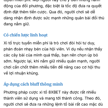
động của đối phương, đặc biệt là tốc độ đưa ra quyết
định đặt thêm tiền cược. Qua đó, người chơi sẽ dễ
dàng nhận định được sức mạnh những quân bài đối thủ
đang nắm giữ.
Có chiến lược linh hoạt
Xì tố trực tuyến miễn phí là trò chơi đòi hỏi tư duy,
phán đoán nhạy bén của hội viên. Ví dụ nếu nhận thấy
các cây bài của mình quá thấp, bạn nên chọn úp bỏ
sớm. Ngược lại, khi nắm giữ nhiều quân mạnh, người
chơi cần chốt thêm nhiều tiền để nâng cao cơ hội thu
về lợi nhuận khủng.
Áp dụng cách bluff thông minh
Phương pháp cược xì tố 8XBET này được rất nhiều
thành viên sử dụng và mang tới thành công. Theo đó,
người chơi sẽ đưa ra những lệnh tố bài rất cao mặc dù