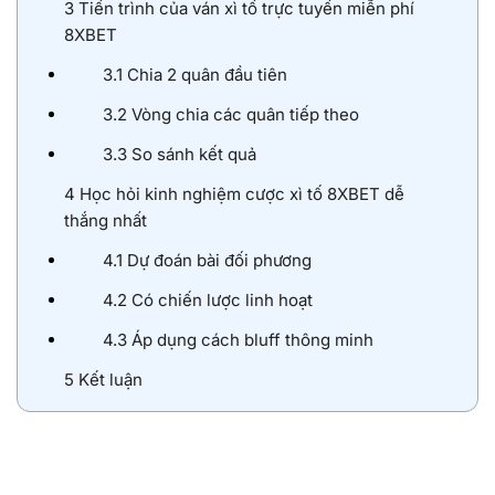
3
Tiến trình của ván xì tố trực tuyến miễn phí
8XBET
3.1
Chia 2 quân đầu tiên
3.2
Vòng chia các quân tiếp theo
3.3
So sánh kết quả
4
Học hỏi kinh nghiệm cược xì tố 8XBET dễ
thắng nhất
4.1
Dự đoán bài đối phương
4.2
Có chiến lược linh hoạt
4.3
Áp dụng cách bluff thông minh
5
Kết luận