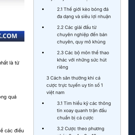
2.1
Thế giới kèo bóng đá
đa dạng và siêu lợi nhuận
2.2
Các giải đấu từ
chuyên nghiệp đến bán
chuyên, quy mô khủng
2.3
Các bộ môn thể thao
khác với những sức hút
hất là từ
riêng
3
Cách săn thưởng khi cá
cược trực tuyến uy tín số 1
việt nam
rong quá
3.1
Tìm hiểu kỹ các thông
tin xoay quanh trận đấu
chuẩn bị cá cược
3.2
Cược theo phương
về các điều