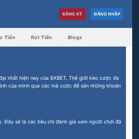
ĐĂNG KÝ
ĐĂNG NHẬP
p Tiền
Rút Tiền
Blogs
n đại nhất hiện nay của 8XBET. Thế giới kèo cược đa
n định của mình qua các mã cược để săn những khoản
. Đây sẽ là các tiêu chí đánh giá xem người chơi đã