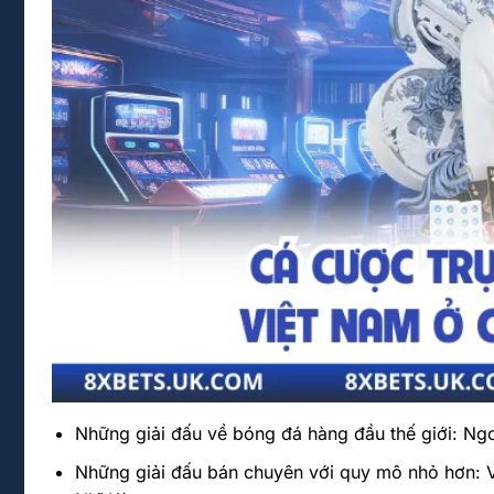
Những giải đấu về bóng đá hàng đầu thế giới: Ng
Những giải đấu bán chuyên với quy mô nhỏ hơn: V-