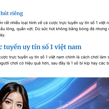
 hút riêng
rất nhiều loại hình về cá cược trực tuyến uy tín số 1 việt 
u lông, quần vợt. Dù sức hút không bằng bóng đá nhưng 
ày.
 tuyến uy tín số 1 việt nam
cược trực tuyến uy tín số 1 việt nam chính là cách chơi làm
gười chơi có hiệu quả hơn, sau đây là 1 số bí kíp hay các 