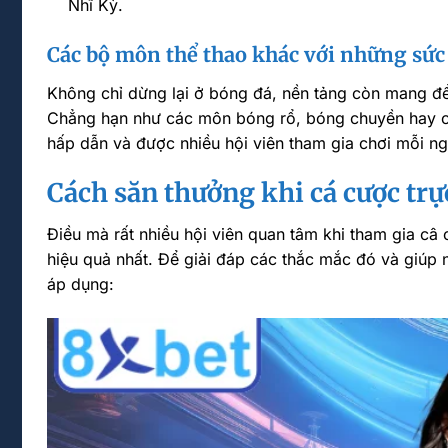
Nhĩ Kỳ.
Các bộ môn thể thao khác với những sức
Không chỉ dừng lại ở bóng đá, nền tảng còn mang đển 
Chẳng hạn như các môn bóng rổ, bóng chuyền hay cầ
hấp dẫn và được nhiều hội viên tham gia chơi mỗi ng
Cách săn thưởng khi cá cược trực
Điều mà rất nhiều hội viên quan tâm khi tham gia câ 
hiệu quả nhất. Để giải đáp các thắc mắc đó và giúp n
áp dụng: