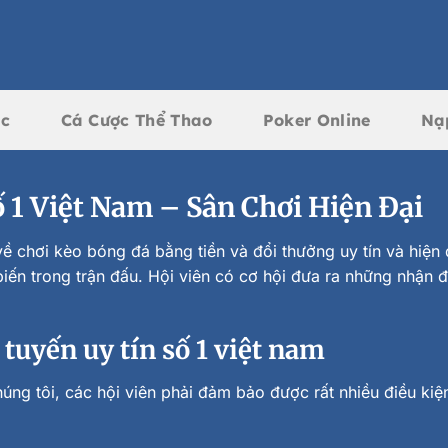
ạc
Cá Cược Thể Thao
Poker Online
Nạ
 1 Việt Nam – Sân Chơi Hiện Đại
 về chơi kèo bóng đá bằng tiền và đổi thưởng uy tín và hiệ
 biến trong trận đấu. Hội viên có cơ hội đưa ra những nhậ
 tuyến uy tín số 1 việt nam
ng tôi, các hội viên phải đảm bảo được rất nhiều điều kiện