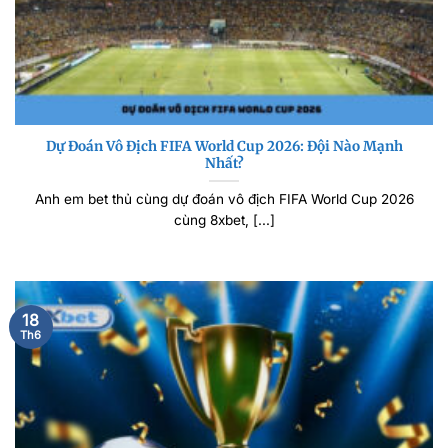
Dự Đoán Vô Địch FIFA World Cup 2026: Đội Nào Mạnh
Nhất?
Anh em bet thủ cùng dự đoán vô địch FIFA World Cup 2026
cùng 8xbet, [...]
18
Th6