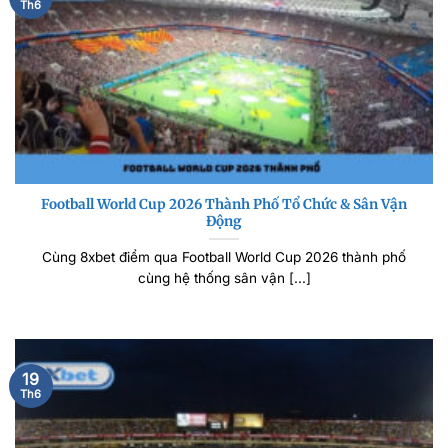
Th6
Football World Cup 2026 Thành Phố Tổ Chức & Sân Vận
Động
Cùng 8xbet điểm qua Football World Cup 2026 thành phố
cùng hệ thống sân vận [...]
19
Th6