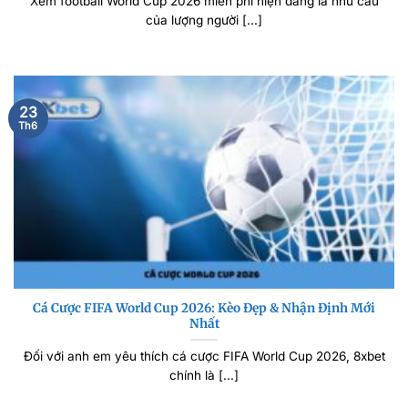
Xem football World Cup 2026 miễn phí hiện đang là nhu cầu
của lượng người [...]
23
Th6
Cá Cược FIFA World Cup 2026: Kèo Đẹp & Nhận Định Mới
Nhất
Đối với anh em yêu thích cá cược FIFA World Cup 2026, 8xbet
chính là [...]