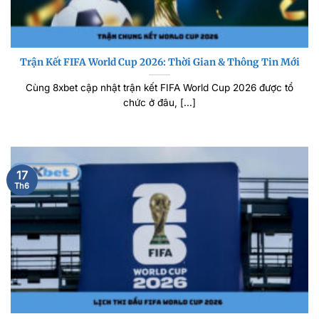
Trận Kết FIFA World Cup 2026: Thời Gian & Thông Tin Mới
Cùng 8xbet cập nhật trận kết FIFA World Cup 2026 được tổ
chức ở đâu, [...]
17
Th6