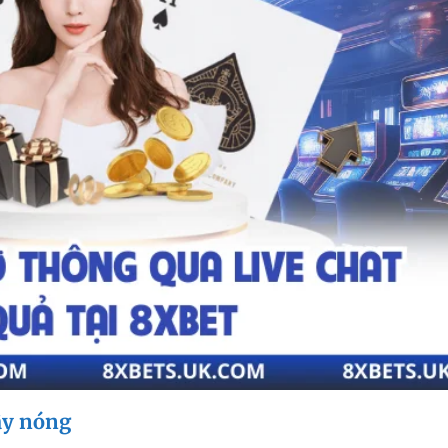
ây nóng