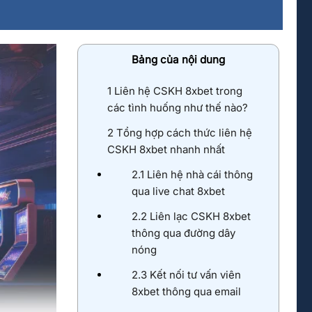
Bảng của nội dung
1
Liên hệ CSKH 8xbet trong
các tình huống như thế nào?
2
Tổng hợp cách thức liên hệ
CSKH 8xbet nhanh nhất
2.1
Liên hệ nhà cái thông
qua live chat 8xbet
2.2
Liên lạc CSKH 8xbet
thông qua đường dây
nóng
2.3
Kết nối tư vấn viên
8xbet thông qua email