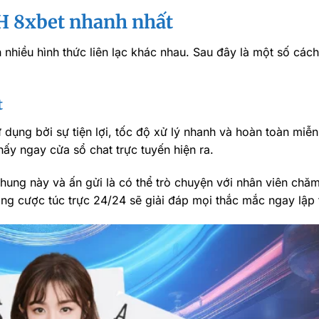
KH 8xbet nhanh nhất
nhiều hình thức liên lạc khác nhau. Sau đây là một số các
t
 dụng bởi sự tiện lợi, tốc độ xử lý nhanh và hoàn toàn miễn
hấy ngay cửa sổ chat trực tuyến hiện ra.
hung này và ấn gửi là có thể trò chuyện với nhân viên chă
ảng cược túc trực 24/24 sẽ giải đáp mọi thắc mắc ngay lập 