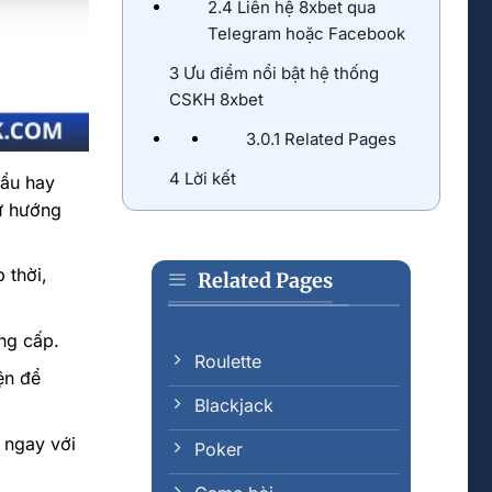
2.4
Liên hệ 8xbet qua
Telegram hoặc Facebook
3
Ưu điểm nổi bật hệ thống
CSKH 8xbet
3.0.1
Related Pages
4
Lời kết
hẩu hay
hư hướng
 thời,
Related Pages
ng cấp.
Roulette
ện để
Blackjack
 ngay với
Poker