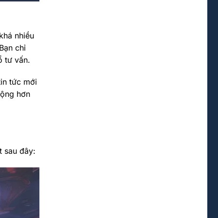
khá nhiều
Bạn chỉ
ổ tư vấn.
in tức mới
 động hơn
t sau đây: