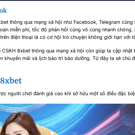
ook
 8xbet thông qua mạng xã hội như Facebook, Telegram cũng 
toàn miễn phí, tốc độ phản hồi cũng vô cùng nhanh chóng. 
trên điện thoại là có cơ hội trò chuyện không giới hạn với t
 hệ CSKH 8xbet thông qua mạng xã hội còn giúp ta cập nhật t
 đến khuyến mãi và lịch bảo trì bảo dưỡng. Từ đây ta sẽ chủ
 8xbet
ược người chơi đánh giá cao khi sở hữu một số điều đặc biệ