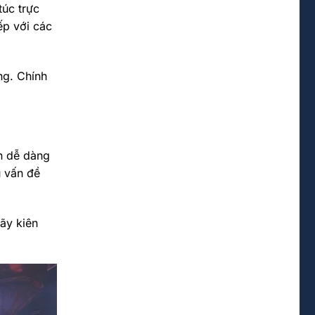
túc trực
ếp với các
ng. Chính
n dễ dàng
u vấn đề
ãy kiên