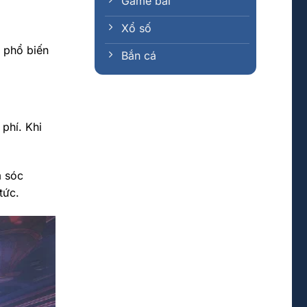
Game bài
Xổ số
h phổ biến
Bắn cá
 phí. Khi
m sóc
tức.