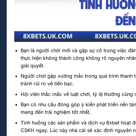
Bạn là người chơi mới và gặp sự cố trong việc đă
thực hiện không thành công không rõ nguyên nhân
giải quyết.
Người chơi gặp vướng mắc trong quá trình thanh t
tránh rủi ro về tiền bạc.
Hội viên thắc mắc về luật chơi, tỷ lệ thưởng cũn
Bạn có nhu cầu đóng góp ý kiến phát triển nền tảng
mang đến trải nghiệm tốt nhất.
Tình huống các sản phẩm và dịch vụ 8xbet hoạt độ
CSKH ngay. Lúc này nhà cái sẽ xác định nguyên n