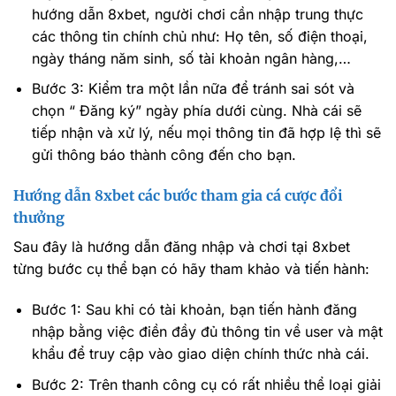
hướng dẫn 8xbet, người chơi cần nhập trung thực
các thông tin chính chủ như: Họ tên, số điện thoại,
ngày tháng năm sinh, số tài khoản ngân hàng,…
Bước 3: Kiểm tra một lần nữa để tránh sai sót và
chọn “ Đăng ký” ngày phía dưới cùng. Nhà cái sẽ
tiếp nhận và xử lý, nếu mọi thông tin đã hợp lệ thì sẽ
gửi thông báo thành công đến cho bạn.
Hướng dẫn 8xbet các bước tham gia cá cược đổi
thưởng
Sau đây là hướng dẫn đăng nhập và chơi tại 8xbet
từng bước cụ thể bạn có hãy tham khảo và tiến hành:
Bước 1: Sau khi có tài khoản, bạn tiến hành đăng
nhập bằng việc điền đầy đủ thông tin về user và mật
khẩu để truy cập vào giao diện chính thức nhà cái.
Bước 2: Trên thanh công cụ có rất nhiều thể loại giải