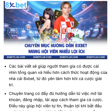
Các bài viết sẽ giúp người tham gia có được cái
nhìn tổng quan và hiểu hơn cách thức hoạt động của
nhà cái 8xbet, từ đó yên tâm hơn khi cá cược giải
trí.
Chuyên trang có đầy đủ hướng dẫn từ việc mở tài
khoản, đăng nhập, tải app cách tham gia cá cược.
Điều này giúp hội viên tự tin, thuận lợi khi bắt đầu