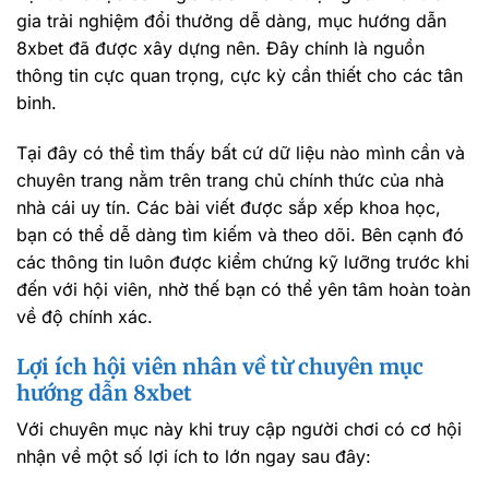
gia trải nghiệm đổi thưởng dễ dàng, mục hướng dẫn
8xbet đã được xây dựng nên. Đây chính là nguồn
thông tin cực quan trọng, cực kỳ cần thiết cho các tân
binh.
Tại đây có thể tìm thấy bất cứ dữ liệu nào mình cần và
chuyên trang nằm trên trang chủ chính thức của nhà
nhà cái uy tín. Các bài viết được sắp xếp khoa học,
bạn có thể dễ dàng tìm kiếm và theo dõi. Bên cạnh đó
các thông tin luôn được kiểm chứng kỹ lưỡng trước khi
đến với hội viên, nhờ thế bạn có thể yên tâm hoàn toàn
về độ chính xác.
Lợi ích hội viên nhân về từ chuyên mục
hướng dẫn 8xbet
Với chuyên mục này khi truy cập người chơi có cơ hội
nhận về một số lợi ích to lớn ngay sau đây: