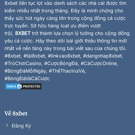
8xbet
liên tục lọt vào danh sách các nhà cái được tìm
kiếm nhiều nhất trong tháng. Đây là minh chứng cho
thấy sức hút ngày càng lớn trong cộng đồng cá cược
trực tuyến. Sở hữu hàng loạt ưu điểm vượt
trội,
8XBET
trở thành lựa chọn lý tưởng cho cộng đồng
yêu cá cược. Hãy theo dõi bài giới thiệu thông tin mới
nhất về nền tảng này trong bài viết sau của chúng tôi.
#8xbet, #tải8xbet, #linkvao8xbet, #dangnhap8xbet,
#TròChơiCasino, #CượcBóngĐá, #CáCượcOnline,
#BóngĐáMỗiNgày, #ThểThaoVuiVẻ,
#BóngĐáVàCáCược
Về 8xbet
Đăng Ký