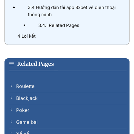
3.4
Hướng dẫn tải app 8xbet về điện thoại
thông minh
3.4.1
Related Pages
4
Lời kết
Related Pages
Roulette
Blackjack
Poker
Game bài
Xổ số