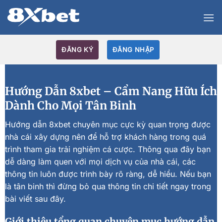
Bỏ
qua
nội
dung
ĐĂNG KÝ
ĐĂNG NHẬP
Hướng Dẫn 8xbet – Cẩm Nang Hữu Ích
Dành Cho Mọi Tân Binh
Hướng dẫn 8xbet chuyên mục cực kỳ quan trọng được
nhà cái xây dựng nên để hỗ trợ khách hàng trong quá
trình tham gia trải nghiệm cá cược. Thông qua đây bạn
dễ dàng làm quen với mọi dịch vụ của nhà cái, các
thông tin luôn được trình bày rõ ràng, dễ hiểu. Nếu bạn
là tân binh thì đừng bỏ qua thông tin chi tiết ngay trong
bài viết sau đây.
Giới thiệu tổng quan chuyên mục hướng dẫn