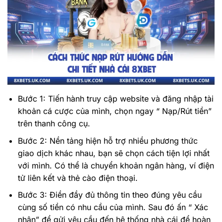
Bước 1: Tiến hành truy cập website và đăng nhập tài
khoản cá cược của mình, chọn ngay “ Nạp/Rút tiền”
trên thanh công cụ.
Bước 2: Nền tảng hiện hỗ trợ nhiều phương thức
giao dịch khác nhau, bạn sẽ chọn cách tiện lợi nhất
với mình. Có thể là chuyển khoản ngân hàng, ví điện
tử liên kết và thẻ cào điện thoại.
Bước 3: Điền đầy đủ thông tin theo đúng yêu cầu
cùng số tiền có nhu cầu của mình. Sau đó ấn “ Xác
nhận” để gửi yêu cầu đến hệ thống nhà cái để hoàn