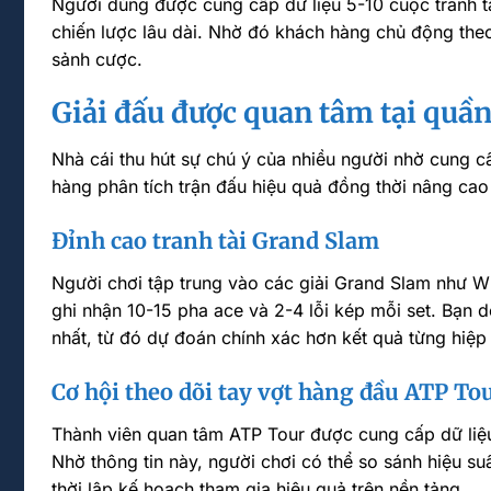
Người dùng được cung cấp dữ liệu 5-10 cuộc tranh tài
chiến lược lâu dài. Nhờ đó khách hàng chủ động theo
sảnh cược.
Giải đấu được quan tâm tại quầ
Nhà cái thu hút sự chú ý của nhiều người nhờ cung cấp
hàng phân tích trận đấu hiệu quả đồng thời nâng cao
Đỉnh cao tranh tài Grand Slam
Người chơi tập trung vào các giải Grand Slam như W
ghi nhận 10-15 pha ace và 2-4 lỗi kép mỗi set. Bạn d
nhất, từ đó dự đoán chính xác hơn kết quả từng hiệp 
Cơ hội theo dõi tay vợt hàng đầu ATP To
Thành viên quan tâm ATP Tour được cung cấp dữ liệu
Nhờ thông tin này, người chơi có thể so sánh hiệu suấ
thời lập kế hoạch tham gia hiệu quả trên nền tảng.