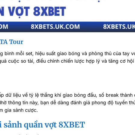
WTA Tour
 bình mỗi set, hiệu suất giao bóng và phòng thủ của tay v
ả cuộc so tài, điều chỉnh chiến lược hợp lý và tăng cơ hội
ấp dữ liệu về tỷ lệ thắng khi giao bóng đầu, số break thành
 Nhờ thông tin này, bạn dễ dàng đánh giá phong độ tuyển thủ
am gia sảnh cược.
ại sảnh quần vợt 8XBET