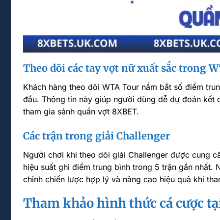
Theo dõi các tay vợt nữ xuất sắc trong 
Khách hàng theo dõi WTA Tour nắm bắt số điểm trung
đầu. Thông tin này giúp người dùng dễ dự đoán kết qu
tham gia sảnh quần vợt 8XBET.
Các trận trong giải Challenger
Người chơi khi theo dõi giải Challenger được cung c
hiệu suất ghi điểm trung bình trong 5 trận gần nhất.
chỉnh chiến lược hợp lý và nâng cao hiệu quả khi th
Tham khảo hình thức cá cược t