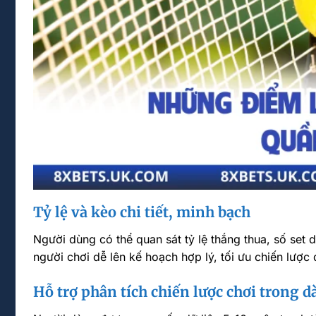
Tỷ lệ và kèo chi tiết, minh bạch
Người dùng có thể quan sát tỷ lệ thắng thua, số set 
người chơi dễ lên kế hoạch hợp lý, tối ưu chiến lược
Hỗ trợ phân tích chiến lược chơi trong d