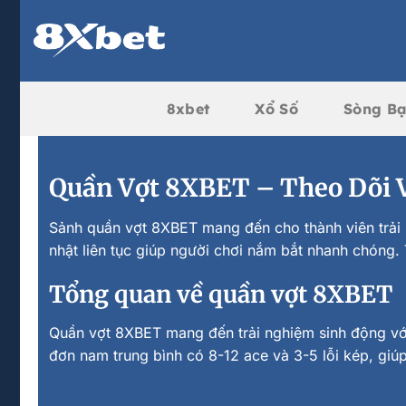
Bỏ
qua
nội
dung
8xbet
Xổ Số
Sòng B
Quần Vợt 8XBET – Theo Dõi V
Sảnh quần vợt 8XBET mang đến cho thành viên trải n
nhật liên tục giúp người chơi nắm bắt nhanh chóng.
Tổng quan về quần vợt 8XBET
Quần vợt 8XBET mang đến trải nghiệm sinh động với dữ
đơn nam trung bình có 8-12 ace và 3-5 lỗi kép, giú