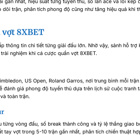
 gần nhất, hiệu suất từng tuyển thủ, số lần ace và lỗi kép 
 dõi trận, phân tích phong độ cũng như tăng hiệu quả khi 
n vợt 8XBET
 thông tin chi tiết từng giải đấu lớn. Nhờ vậy, sảnh hỗ trợ
 trải nghiệm khi cá cược quần vợt 8XBET.
imbledon, US Open, Roland Garros, nơi trung bình mỗi trậ
ễ đánh giá phong độ tuyển thủ dựa trên lịch sử cuộc tranh t
và toàn trận.
ur
 từng vòng đấu, số break thành công và tỷ lệ thắng giao 
t tay vợt trong 5-10 trận gần nhất, phân tích chiến thuật h