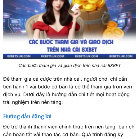
Các bước tham gia và giao dịch trên nhà cái 8XBET
Để tham gia cá cược trên nhà cái, người chơi chỉ cần
tiến hành 1 vài bước cơ bản là có thể tham gia trọn vẹn
dịch vụ. Dưới đây là hướng dẫn chi tiết mọi hoạt động
trải nghiệm trên nền tảng:
Hướng dẫn đăng ký
Để trở thành thành viên chính thức trên nền tảng, bạn chỉ
cần hoàn tất vài thao tác cơ bản. Quá trình đăng ký