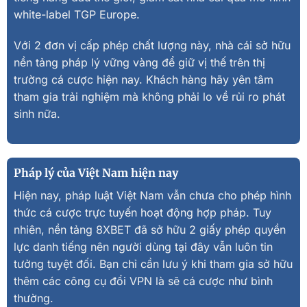
white-label TGP Europe.
Với 2 đơn vị cấp phép chất lượng này, nhà cái sở hữu
nền tảng pháp lý vững vàng để giữ vị thế trên thị
trường cá cược hiện nay. Khách hàng hãy yên tâm
tham gia trải nghiệm mà không phải lo về rủi ro phát
sinh nữa.
Pháp lý của Việt Nam hiện nay
Hiện nay, pháp luật Việt Nam vẫn chưa cho phép hình
thức cá cược trực tuyến hoạt động hợp pháp. Tuy
nhiên, nền tảng 8XBET đã sở hữu 2 giấy phép quyền
lực danh tiếng nên người dùng tại đây vẫn luôn tin
tưởng tuyệt đối. Bạn chỉ cần lưu ý khi tham gia sở hữu
thêm các công cụ đổi VPN là sẽ cá cược như bình
thường.