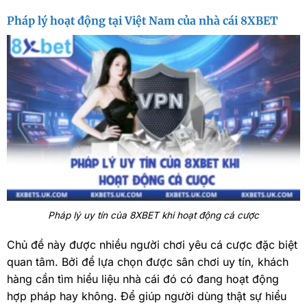
Pháp lý hoạt động tại Việt Nam của nhà cái 8XBET
Pháp lý uy tín của 8XBET khi hoạt động cá cược
Chủ đề này được nhiều người chơi yêu cá cược đặc biệt
quan tâm. Bởi để lựa chọn được sân chơi uy tín, khách
hàng cần tìm hiểu liệu nhà cái đó có đang hoạt động
hợp pháp hay không. Để giúp người dùng thật sự hiểu