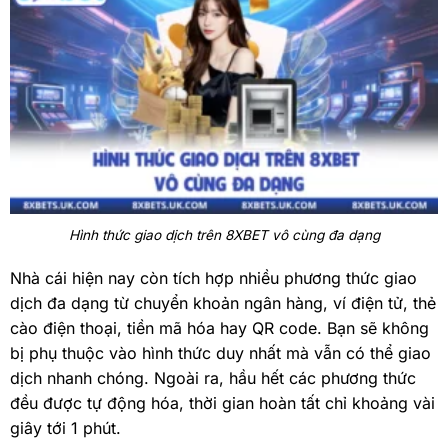
Hình thức giao dịch trên 8XBET vô cùng đa dạng
Nhà cái hiện nay còn tích hợp nhiều phương thức giao
dịch đa dạng từ chuyển khoản ngân hàng, ví điện tử, thẻ
cào điện thoại, tiền mã hóa hay QR code. Bạn sẽ không
bị phụ thuộc vào hình thức duy nhất mà vẫn có thể giao
dịch nhanh chóng. Ngoài ra, hầu hết các phương thức
đều được tự động hóa, thời gian hoàn tất chỉ khoảng vài
giây tới 1 phút.