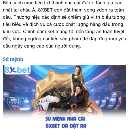
Bên cạnh mục tiêu trở thành nhà cái được đánh giá cao
nhất tại châu Á, 8XBET còn đặt tham vọng vươn ra toàn
cầu. Thương hiệu xác định sẽ chiếm giữ vị trí biểu tượng
tiêu biểu về dịch vụ cá cược chất lượng hàng đầu trong
khu vực. Chính cam kết mang tới nền tảng an toàn tuyệt
đối, không ngừng cải tiến sản phẩm để đáp ứng mọi yêu
cầu ngày càng cao của người dùng.
Sứ mệnh