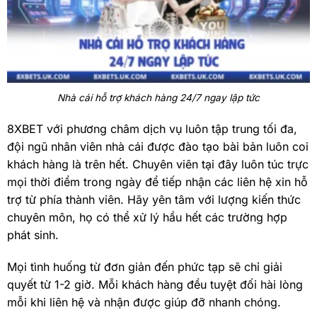
Nhà cái hỗ trợ khách hàng 24/7 ngay lập tức
8XBET với phương châm dịch vụ luôn tập trung tối đa,
đội ngũ nhân viên nhà cái được đào tạo bài bản luôn coi
khách hàng là trên hết. Chuyên viên tại đây luôn túc trực
mọi thời điểm trong ngày để tiếp nhận các liên hệ xin hỗ
trợ từ phía thành viên. Hãy yên tâm với lượng kiến thức
chuyên môn, họ có thể xử lý hầu hết các trường hợp
phát sinh.
Mọi tình huống từ đơn giản đến phức tạp sẽ chỉ giải
quyết từ 1-2 giờ. Mỗi khách hàng đều tuyệt đối hài lòng
mỗi khi liên hệ và nhận được giúp đỡ nhanh chóng.