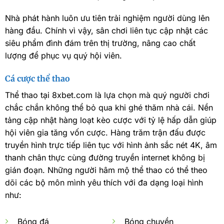
Nhà phát hành luôn ưu tiên trải nghiệm người dùng lên
hàng đầu. Chính vì vậy, sân chơi liên tục cập nhật các
siêu phẩm đình đám trên thị trường, nâng cao chất
lượng để phục vụ quý hội viên.
Cá cược thể thao
Thể thao tại 8xbet.com là lựa chọn mà quý người chơi
chắc chắn không thể bỏ qua khi ghé thăm nhà cái. Nền
tảng cập nhật hàng loạt kèo cược với tỷ lệ hấp dẫn giúp
hội viên gia tăng vốn cược. Hàng trăm trận đấu được
truyền hình trực tiếp liên tục với hình ảnh sắc nét 4K, âm
thanh chân thực cùng đường truyền internet không bị
gián đoạn. Những người hâm mộ thể thao có thể theo
dõi các bộ môn mình yêu thích với đa dạng loại hình
như:
Bóng đá
Bóng chuyền