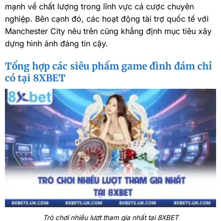
mạnh về chất lượng trong lĩnh vực cá cược chuyên
nghiệp. Bên cạnh đó, các hoạt động tài trợ quốc tế với
Manchester City nêu trên cũng khẳng định mục tiêu xây
dựng hình ảnh đáng tin cậy.
Tổng hợp các siêu phẩm game đình đám chỉ
có tại 8XBET
Trò chơi nhiều lượt tham gia nhất tại 8XBET