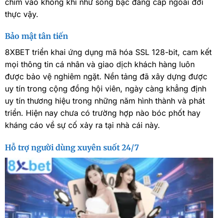
chìm vào không khí như sòng bạc đẳng cấp ngoài đời
thực vậy.
Bảo mật tân tiến
8XBET triển khai ứng dụng mã hóa SSL 128-bit, cam kết
mọi thông tin cá nhân và giao dịch khách hàng luôn
được bảo vệ nghiêm ngặt. Nền tảng đã xây dựng được
uy tín trong cộng đồng hội viên, ngày càng khẳng định
uy tín thương hiệu trong những năm hình thành và phát
triển. Hiện nay chưa có trường hợp nào bóc phốt hay
kháng cáo về sự cố xảy ra tại nhà cái này.
Hỗ trợ người dùng xuyên suốt 24/7