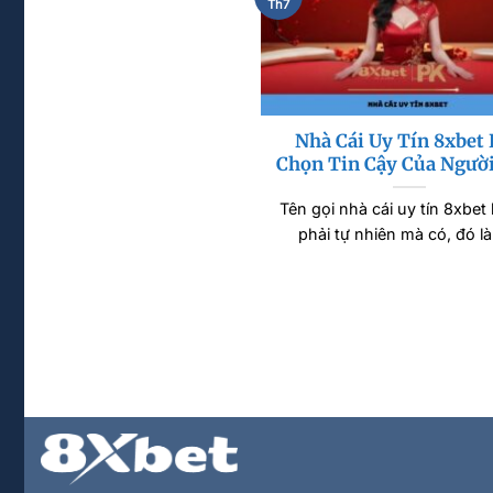
Th7
Nhà Cái Uy Tín 8xbet
Chọn Tin Cậy Của Người
Tên gọi nhà cái uy tín 8xbe
phải tự nhiên mà có, đó là [