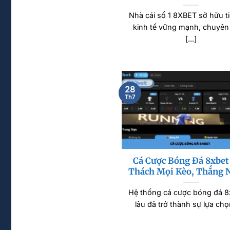
Nhà cái số 1 8XBET sở hữu t
kinh tế vững mạnh, chuyên
[...]
28
Th7
Cá Cược Bóng Đá 8xbe
Thách Mọi Kèo, Thắng 
Hệ thống cá cược bóng đá 8
lâu đã trở thành sự lựa chọn