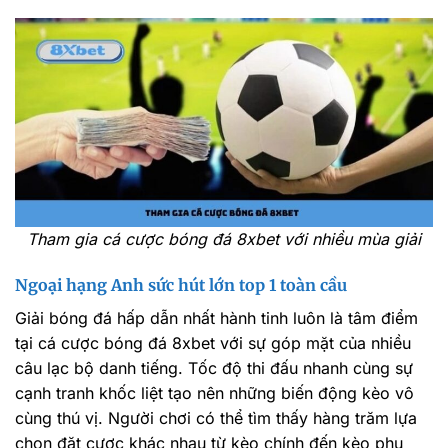
Tham gia cá cược bóng đá 8xbet với nhiều mùa giải
Ngoại hạng Anh sức hút lớn top 1 toàn cầu
Giải bóng đá hấp dẫn nhất hành tinh luôn là tâm điểm
tại cá cược bóng đá 8xbet với sự góp mặt của nhiều
câu lạc bộ danh tiếng. Tốc độ thi đấu nhanh cùng sự
cạnh tranh khốc liệt tạo nên những biến động kèo vô
cùng thú vị. Người chơi có thể tìm thấy hàng trăm lựa
chọn đặt cược khác nhau từ kèo chính đến kèo phụ