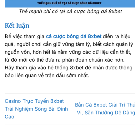
Thế mạnh chỉ có tại cá cược bóng đá 8xbet
Kết luận
Để việc tham gia
cá cược bóng đá 8xbet
diễn ra hiệu
quả, người chơi cần giữ vững tâm lý, biết cách quản lý
nguồn vốn, hơn hết là nắm vững các dữ liệu cần thiết,
từ đó mới có thể đưa ra phán đoán chuẩn xác hơn.
Hãy tham gia vào hệ thống 8xbet để nhận được thông
báo liên quan về trận đấu sớm nhất.
Casino Trực Tuyến 8xbet
Bắn Cá 8xbet Giải Trí Thú
Trải Nghiệm Sòng Bài Đỉnh
Vị, Săn Thưởng Dễ Dàng
Cao