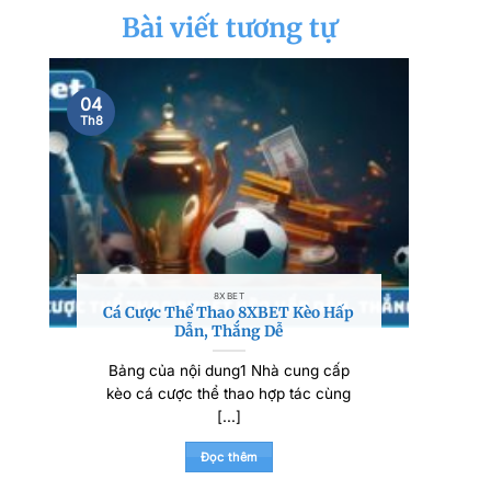
Bài viết tương tự
04
Th8
8XBET
Cá Cược Thể Thao 8XBET Kèo Hấp
Dẫn, Thắng Dễ
Bảng của nội dung1 Nhà cung cấp
kèo cá cược thể thao hợp tác cùng
[...]
Đọc thêm