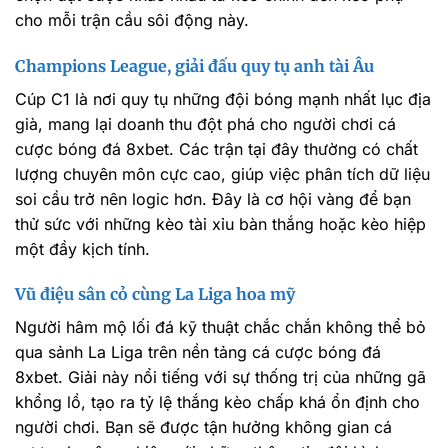
cho mỗi trận cầu sôi động này.
Champions League, giải đấu quy tụ anh tài Âu
Cúp C1 là nơi quy tụ những đội bóng mạnh nhất lục địa
già, mang lại doanh thu đột phá cho người chơi cá
cược bóng đá 8xbet. Các trận tại đây thường có chất
lượng chuyên môn cực cao, giúp việc phân tích dữ liệu
soi cầu trở nên logic hơn. Đây là cơ hội vàng để bạn
thử sức với những kèo tài xỉu bàn thắng hoặc kèo hiệp
một đầy kịch tính.
Vũ điệu sân cỏ cùng La Liga hoa mỹ
Người hâm mộ lối đá kỹ thuật chắc chắn không thể bỏ
qua sảnh La Liga trên nền tảng cá cược bóng đá
8xbet. Giải này nổi tiếng với sự thống trị của những gã
khổng lồ, tạo ra tỷ lệ thắng kèo chấp khá ổn định cho
người chơi. Bạn sẽ được tận hưởng không gian cá