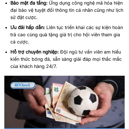
Bảo mật đa tầng:
Ứng dụng công nghệ mã hóa hiện
đại bảo vệ tuyệt đối thông tin cá nhân cũng như lịch
sử đặt cược.
Ưu đãi hấp dẫn:
Liên tục triển khai các sự kiện hoàn
trả cao cùng quà tặng giá trị cho hội viên tham gia
cá cược.
Hỗ trợ chuyên nghiệp:
Đội ngũ tư vấn viên am hiểu
kiến thức bóng đá, sẵn sàng giải đáp mọi thắc mắc
của khách hàng 24/7.