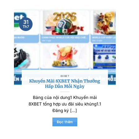
31
Th7
8XBET
Khuyến Mãi 8XBET Nhận Thưởng
Hấp Dẫn Mỗi Ngày
Bảng của nội dung1 Khuyến mãi
8XBET tổng hợp ưu đãi siêu khủng1.1
Đăng ký [...]
Đọc thêm