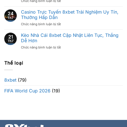
ở
Chức năng bình luận bị tắt
Thưởng
Dễ
Cá
Hấp
Cược
Casino Trực Tuyến 8xbet Trải Nghiệm Uy Tín,
Dẫn
24
Bóng
Mỗi
Thưởng Hấp Dẫn
Th7
Đá
Ngày
ở
Chức năng bình luận bị tắt
8xbet
Casino
Thử
Trực
Kèo Nhà Cái 8xbet Cập Nhật Liên Tục, Thắng
Thách
21
Tuyến
Mọi
Dễ Hơn
Th7
8xbet
Kèo,
ở
Chức năng bình luận bị tắt
Trải
Thắng
Kèo
Nghiệm
Nhanh
Nhà
Uy
Cái
Thể loại
Tín,
8xbet
Thưởng
Cập
Hấp
Nhật
Dẫn
8xbet
(79)
Liên
Tục,
FIFA World Cup 2026
(19)
Thắng
Dễ
Hơn