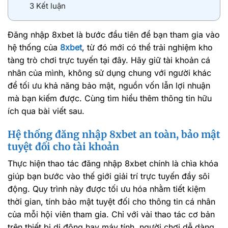
3
Kết luận
Đăng nhập 8xbet là bước đầu tiên để bạn tham gia vào
hệ thống của
8xbet
, từ đó mới có thể trải nghiệm kho
tàng trò chơi trực tuyến tại đây. Hãy giữ tài khoản cá
nhân của mình, không sử dụng chung với người khác
để tối ưu khả năng bảo mật, nguồn vốn lẫn lợi nhuận
mà bạn kiếm được. Cùng tìm hiểu thêm thông tin hữu
ích qua bài viết sau.
Hệ thống đăng nhập 8xbet an toàn, bảo mật
tuyệt đối cho tài khoản
Thực hiện thao tác đăng nhập 8xbet chính là chìa khóa
giúp bạn bước vào thế giới giải trí trực tuyến đầy sôi
động. Quy trình này được tối ưu hóa nhằm tiết kiệm
thời gian, tính bảo mật tuyệt đối cho thông tin cá nhân
của mỗi hội viên tham gia. Chỉ với vài thao tác cơ bản
trên thiết bị di động hay máy tính, người chơi dễ dàng