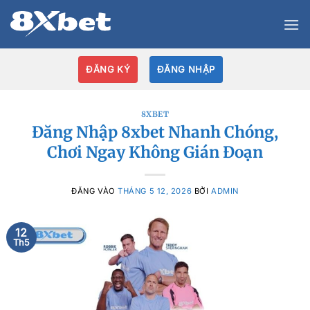
Bỏ
qua
nội
dung
ĐĂNG KÝ
ĐĂNG NHẬP
8XBET
Đăng Nhập 8xbet Nhanh Chóng,
Chơi Ngay Không Gián Đoạn
ĐĂNG VÀO
THÁNG 5 12, 2026
BỞI
ADMIN
12
Th5