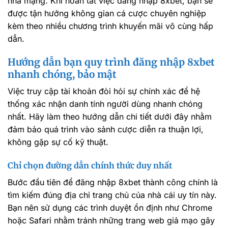
nhà mạng. Khi hoàn tất việc đăng nhập 8xbet, bạn sẽ
được tận hưởng không gian cá cược chuyên nghiệp
kèm theo nhiều chương trình khuyến mãi vô cùng hấp
dẫn.
Hướng dẫn bạn quy trình đăng nhập 8xbet
nhanh chóng, bảo mật
Việc truy cập tài khoản đòi hỏi sự chính xác để hệ
thống xác nhận danh tính người dùng nhanh chóng
nhất. Hãy làm theo hướng dẫn chi tiết dưới đây nhằm
đảm bảo quá trình vào sảnh cược diễn ra thuận lợi,
không gặp sự cố kỹ thuật.
Chỉ chọn đường dẫn chính thức duy nhất
Bước đầu tiên để đăng nhập 8xbet thành công chính là
tìm kiếm đúng địa chỉ trang chủ của nhà cái uy tín này.
Bạn nên sử dụng các trình duyệt ổn định như Chrome
hoặc Safari nhằm tránh những trang web giả mạo gây