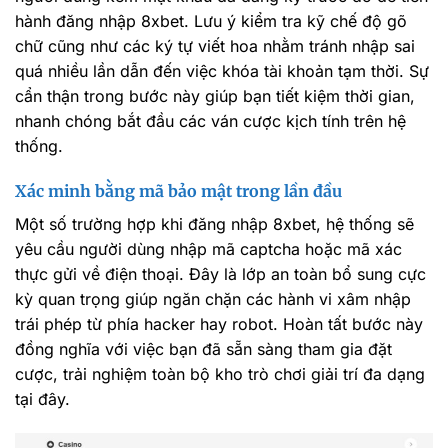
hành đăng nhập 8xbet. Lưu ý kiểm tra kỹ chế độ gõ
chữ cũng như các ký tự viết hoa nhằm tránh nhập sai
quá nhiều lần dẫn đến việc khóa tài khoản tạm thời. Sự
cẩn thận trong bước này giúp bạn tiết kiệm thời gian,
nhanh chóng bắt đầu các ván cược kịch tính trên hệ
thống.
Xác minh bằng mã bảo mật trong lần đầu
Một số trường hợp khi đăng nhập 8xbet, hệ thống sẽ
yêu cầu người dùng nhập mã captcha hoặc mã xác
thực gửi về điện thoại. Đây là lớp an toàn bổ sung cực
kỳ quan trọng giúp ngăn chặn các hành vi xâm nhập
trái phép từ phía hacker hay robot. Hoàn tất bước này
đồng nghĩa với việc bạn đã sẵn sàng tham gia đặt
cược, trải nghiệm toàn bộ kho trò chơi giải trí đa dạng
tại đây.