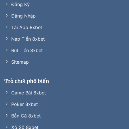
Đăng Ký
Đăng Nhập
Tải App 8xbet
Nạp Tiền 8xbet
Rút Tiền 8xbet
Sitemap
Trò chơi phổ biến
Game Bài 8xbet
Poker 8xbet
Bắn Cá 8xbet
Xổ Số 8xbet