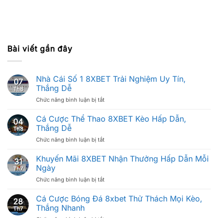
Bài viết gần đây
Nhà Cái Số 1 8XBET Trải Nghiệm Uy Tín,
07
Thắng Dễ
Th8
ở
Chức năng bình luận bị tắt
Nhà
Cái
Cá Cược Thể Thao 8XBET Kèo Hấp Dẫn,
04
Số
Thắng Dễ
Th8
1
ở
Chức năng bình luận bị tắt
8XBET
Cá
Trải
Cược
Khuyến Mãi 8XBET Nhận Thưởng Hấp Dẫn Mỗi
Nghiệm
31
Thể
Uy
Ngày
Th7
Thao
Tín,
ở
Chức năng bình luận bị tắt
8XBET
Thắng
Khuyến
Kèo
Dễ
Mãi
Cá Cược Bóng Đá 8xbet Thử Thách Mọi Kèo,
Hấp
28
8XBET
Dẫn,
Thắng Nhanh
Th7
Nhận
Thắng