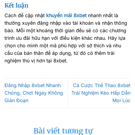
Kết luận
Cách để cập nhật
khuyến mãi 8xbet
nhanh nhất là
thường xuyên đăng nhập vào tài khoản và nhận thông
báo. Mỗi một khoảng thời gian đều sẽ có các chương
trình ưu đãi hữu hạn với điều kiện khác nhau. Hãy lựa
chọn cho mình một mã phù hợp với sở thích và nhu
cầu của bản thân để áp dụng, từ đó có thêm trải
nghiệm thú vị hơn tại 8xbet.
Đăng Nhập 8xbet Nhanh
Cá Cược Thể Thao 8xbet
Chóng, Chơi Ngay Không
Trải Nghiệm Kèo Hấp Dẫn
Gián Đoạn
Mọi Lúc
Bài viết tương tự