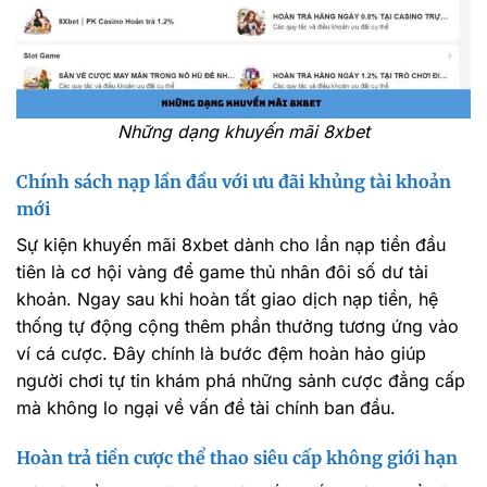
Những dạng khuyến mãi 8xbet
Chính sách nạp lần đầu với ưu đãi khủng tài khoản
mới
Sự kiện khuyến mãi 8xbet dành cho lần nạp tiền đầu
tiên là cơ hội vàng để game thủ nhân đôi số dư tài
khoản. Ngay sau khi hoàn tất giao dịch nạp tiền, hệ
thống tự động cộng thêm phần thưởng tương ứng vào
ví cá cược. Đây chính là bước đệm hoàn hảo giúp
người chơi tự tin khám phá những sảnh cược đẳng cấp
mà không lo ngại về vấn đề tài chính ban đầu.
Hoàn trả tiền cược thể thao siêu cấp không giới hạn