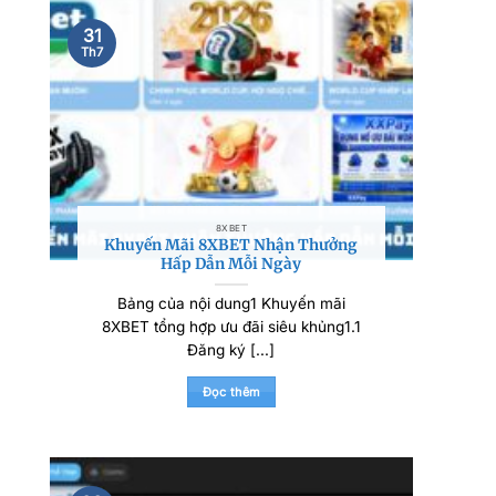
31
Th7
8XBET
Khuyến Mãi 8XBET Nhận Thưởng
Hấp Dẫn Mỗi Ngày
Bảng của nội dung1 Khuyến mãi
8XBET tổng hợp ưu đãi siêu khủng1.1
Đăng ký [...]
Đọc thêm