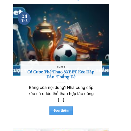
04
Th8
8XBET
Cá Cược Thể Thao 8XBET Kèo Hấp
Dẫn, Thắng Dễ
Bảng của nội dung1 Nhà cung cấp
kèo cá cược thể thao hợp tác cùng
[...]
Đọc thêm