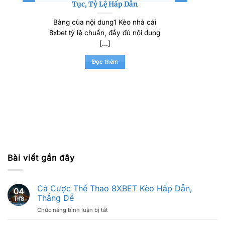
Tục, Tỷ Lệ Hấp Dẫn
Bảng của nội dung1 Kèo nhà cái
8xbet tỷ lệ chuẩn, đầy đủ nội dung
[...]
Đọc thêm
Bài viết gần đây
Cá Cược Thể Thao 8XBET Kèo Hấp Dẫn,
04
Thắng Dễ
Th8
ở
Chức năng bình luận bị tắt
Cá