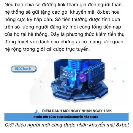
Nếu bạn chia sẻ đường link tham gia đến người thân,
hệ thống sẽ gửi tặng các gói khuyến mãi 8xbet hoa
hồng cực kỳ hấp dẫn. Số tiền thưởng được tính dựa
trên số lượng người đăng ký mới cùng tổng tiền nạp
của họ tại hệ thống. Đây là phương thức kiếm tiền thụ
động tuyệt vời dành cho những ai có mạng lưới quan
hệ rộng trong giới cá cược trực tuyến.
Giới thiệu người mới cũng được nhận khuyến mãi 8xbet