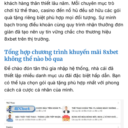
khách hàng thân thiết lâu năm. Mỗi chuyên mục trò
chơi từ thể thao, casino đến nổ hũ đều sở hữu các gói
quà tặng riêng biệt phù hợp mọi đối tượng. Sự minh
bạch trong điều khoản cùng quy trình nhận thưởng đơn
giản đã tạo nên uy tín vững chắc cho thương hiệu
8xbet trên thị trường.
Tổng hợp chương trình khuyến mãi 8xbet
không thể nào bỏ qua
Để chào đón tân thủ gia nhập hệ thống, nhà cái đã
thiết lập nhiều danh mục ưu đãi đặc biệt hấp dẫn. Bạn
có thể lựa chọn gói quà tặng phù hợp nhất với phong
cách cá cược cá nhân của mình.