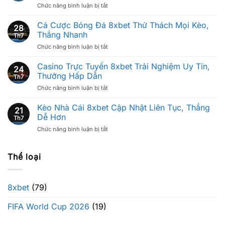
ở
Chức năng bình luận bị tắt
8XBET
Thắng
Khuyến
Kèo
Dễ
Mãi
Cá Cược Bóng Đá 8xbet Thử Thách Mọi Kèo,
Hấp
28
8XBET
Dẫn,
Thắng Nhanh
Th7
Nhận
Thắng
ở
Chức năng bình luận bị tắt
Thưởng
Dễ
Cá
Hấp
Cược
Casino Trực Tuyến 8xbet Trải Nghiệm Uy Tín,
Dẫn
24
Bóng
Mỗi
Thưởng Hấp Dẫn
Th7
Đá
Ngày
ở
Chức năng bình luận bị tắt
8xbet
Casino
Thử
Trực
Kèo Nhà Cái 8xbet Cập Nhật Liên Tục, Thắng
Thách
21
Tuyến
Mọi
Dễ Hơn
Th7
8xbet
Kèo,
ở
Chức năng bình luận bị tắt
Trải
Thắng
Kèo
Nghiệm
Nhanh
Nhà
Uy
Cái
Thể loại
Tín,
8xbet
Thưởng
Cập
Hấp
Nhật
Dẫn
8xbet
(79)
Liên
Tục,
FIFA World Cup 2026
(19)
Thắng
Dễ
Hơn