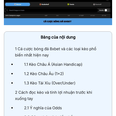
Bảng của nội dung
1
Cá cược bóng đá 8xbet và các loại kèo phổ
biến nhất hiện nay
1.1
Kèo Châu Á (Asian Handicap)
1.2
Kèo Châu Âu (1×2)
1.3
Kèo Tài Xỉu (Over/Under)
2
Cách đọc kèo và tính lợi nhuận trước khi
xuống tay
2.1
Ý nghĩa của Odds