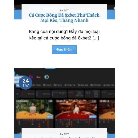
8XBET
Cá Cược Bóng Đá 8xbet Thử Thách
Mọi Kèo, Thắng Nhanh
Bảng của nội dung1 Đầy đủ mọi loại
kèo tại cá cược bóng đá 8xbet2 [...]
Đọc thêm
24
Th7
8XBET