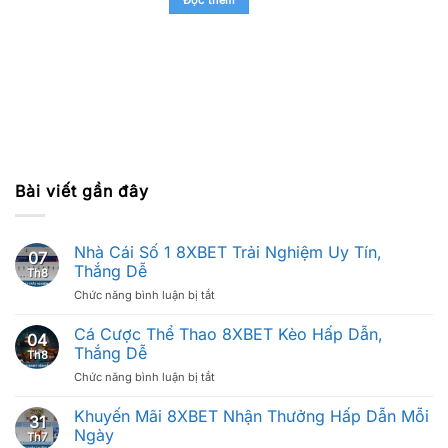
Bài viết gần đây
Nhà Cái Số 1 8XBET Trải Nghiệm Uy Tín,
07
Thắng Dễ
Th8
ở
Chức năng bình luận bị tắt
Nhà
Cái
Cá Cược Thể Thao 8XBET Kèo Hấp Dẫn,
04
Số
Thắng Dễ
Th8
1
ở
Chức năng bình luận bị tắt
8XBET
Cá
Trải
Cược
Khuyến Mãi 8XBET Nhận Thưởng Hấp Dẫn Mỗi
Nghiệm
31
Thể
Uy
Ngày
Th7
Thao
Tín,