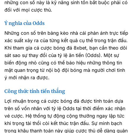
những con số này là kỹ năng sinh tồn bắt buộc phải có
đối với mọi cược thủ.
Ý nghĩa của Odds
Những con số trên bảng kèo nhà cái phản ánh trực tiếp
xác suất xảy ra của từng kết quả cụ thể trong trận đấu.
Khi tham gia cá cược bóng đá 8xbet, bạn cần theo dõi
sát sao sự thay đổi của tỷ lệ ăn tiền (Odds). Một sự
biến động nhỏ cũng có thể báo hiệu những thông tin
mật quan trọng từ nội bộ đội bóng mà người chơi tinh
ý mới nhận ra được.
Công thức tính tiền thắng
Lợi nhuận trong cá cược bóng đá được tính toán dựa
trên số vốn nhân với tỷ lệ Odds tại thời điểm xác nhận
vé cược. Hệ thống tự động cộng thưởng ngay lập tức
khi trọng tài thổi còi kết thúc trận đấu. Sự minh bạch
trong khâu thanh toán này giúp cược thủ dễ dàng quản