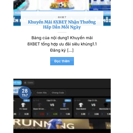
8XBET
Khuyến Mãi 8XBET Nhận Thưởng
Hấp Dẫn Mỗi Ngày
Bảng của nội dung1 Khuyến mãi
8XBET tổng hợp ưu đãi siêu khủng1.1
Đăng ký [...]
Đọc thêm
28
Th7