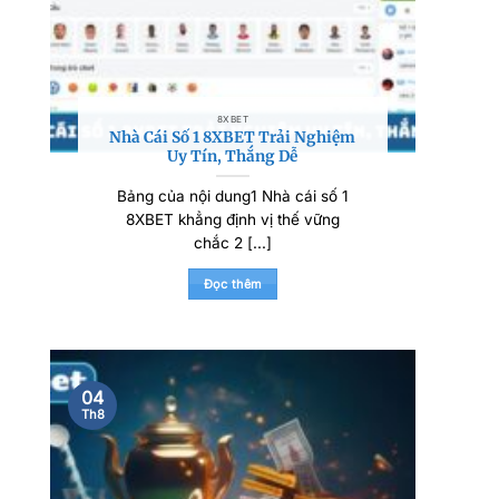
8XBET
Nhà Cái Số 1 8XBET Trải Nghiệm
Uy Tín, Thắng Dễ
Bảng của nội dung1 Nhà cái số 1
8XBET khẳng định vị thế vững
chắc 2 [...]
Đọc thêm
04
Th8