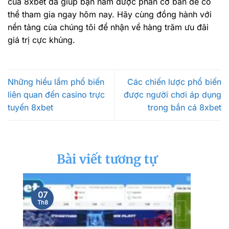
của 8xbet đã giúp bạn nắm được phần cơ bản để có
thể tham gia ngay hôm nay. Hãy cùng đồng hành với
nền tảng của chúng tôi để nhận về hàng trăm ưu đãi
giá trị cực khủng.
Những hiểu lầm phổ biến
Các chiến lược phổ biến
liên quan đến casino trực
được người chơi áp dụng
tuyến 8xbet
trong bắn cá 8xbet
Bài viết tương tự
07
Th8