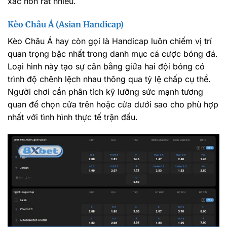
xác hơn rất nhiều.
Kèo Châu Á (Asian Handicap)
Kèo Châu Á hay còn gọi là Handicap luôn chiếm vị trí
quan trọng bậc nhất trong danh mục cá cược bóng đá.
Loại hình này tạo sự cân bằng giữa hai đội bóng có
trình độ chênh lệch nhau thông qua tỷ lệ chấp cụ thể.
Người chơi cần phân tích kỹ lưỡng sức mạnh tương
quan để chọn cửa trên hoặc cửa dưới sao cho phù hợp
nhất với tình hình thực tế trận đấu.