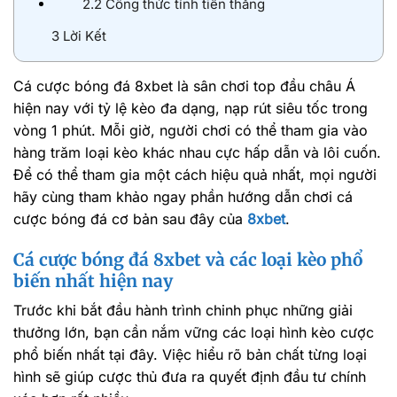
2.2
Công thức tính tiền thắng
3
Lời Kết
Cá cược bóng đá 8xbet là sân chơi top đầu châu Á
hiện nay với tỷ lệ kèo đa dạng, nạp rút siêu tốc trong
vòng 1 phút. Mỗi giờ, người chơi có thể tham gia vào
hàng trăm loại kèo khác nhau cực hấp dẫn và lôi cuốn.
Để có thể tham gia một cách hiệu quả nhất, mọi người
hãy cùng tham khảo ngay phần hướng dẫn chơi cá
cược bóng đá cơ bản sau đây của
8xbet
.
Cá cược bóng đá 8xbet và các loại kèo phổ
biến nhất hiện nay
Trước khi bắt đầu hành trình chinh phục những giải
thưởng lớn, bạn cần nắm vững các loại hình kèo cược
phổ biến nhất tại đây. Việc hiểu rõ bản chất từng loại
hình sẽ giúp cược thủ đưa ra quyết định đầu tư chính