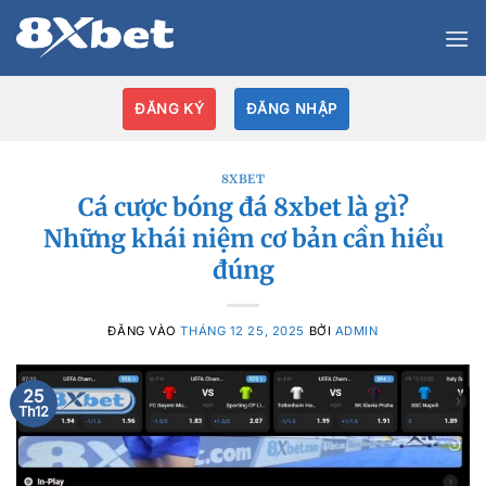
Bỏ
qua
nội
dung
ĐĂNG KÝ
ĐĂNG NHẬP
8XBET
Cá cược bóng đá 8xbet là gì?
Những khái niệm cơ bản cần hiểu
đúng
ĐĂNG VÀO
THÁNG 12 25, 2025
BỞI
ADMIN
25
Th12