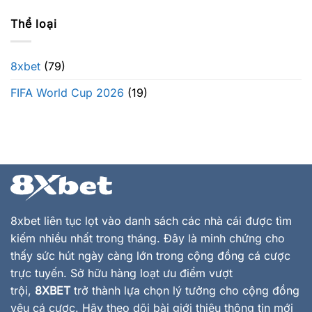
Nhanh
Nhà
Uy
Cái
Thể loại
Tín,
8xbet
Thưởng
Cập
Hấp
Nhật
Dẫn
8xbet
(79)
Liên
Tục,
FIFA World Cup 2026
(19)
Thắng
Dễ
Hơn
8xbet
liên tục lọt vào danh sách các nhà cái được tìm
kiếm nhiều nhất trong tháng. Đây là minh chứng cho
thấy sức hút ngày càng lớn trong cộng đồng cá cược
trực tuyến. Sở hữu hàng loạt ưu điểm vượt
trội,
8XBET
trở thành lựa chọn lý tưởng cho cộng đồng
yêu cá cược. Hãy theo dõi bài giới thiệu thông tin mới