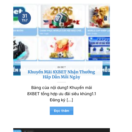
31
Th7
8XBET
Khuyến Mãi 8XBET Nhận Thưởng
Hấp Dẫn Mỗi Ngày
Bảng của nội dung1 Khuyến mãi
8XBET tổng hợp ưu đãi siêu khủng1.1
Đăng ký [...]
Đọc thêm