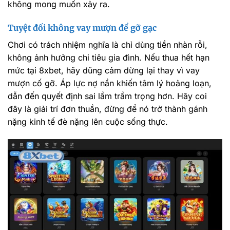
không mong muốn xảy ra.
Tuyệt đối không vay mượn để gỡ gạc
Chơi có trách nhiệm nghĩa là chỉ dùng tiền nhàn rỗi,
không ảnh hưởng chi tiêu gia đình. Nếu thua hết hạn
mức tại 8xbet, hãy dũng cảm dừng lại thay vì vay
mượn cố gỡ. Áp lực nợ nần khiến tâm lý hoảng loạn,
dẫn đến quyết định sai lầm trầm trọng hơn. Hãy coi
đây là giải trí đơn thuần, đừng để nó trở thành gánh
nặng kinh tế đè nặng lên cuộc sống thực.