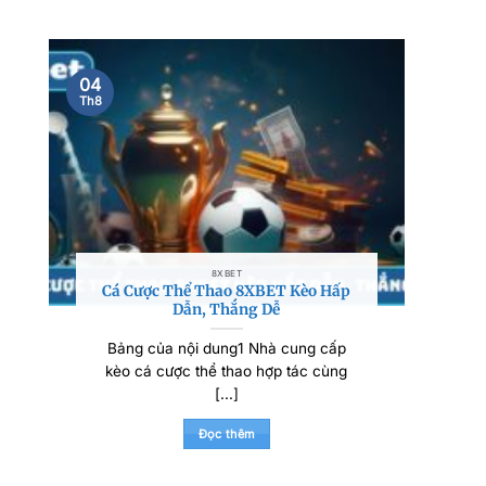
04
Th8
8XBET
Cá Cược Thể Thao 8XBET Kèo Hấp
Dẫn, Thắng Dễ
Bảng của nội dung1 Nhà cung cấp
kèo cá cược thể thao hợp tác cùng
[...]
Đọc thêm