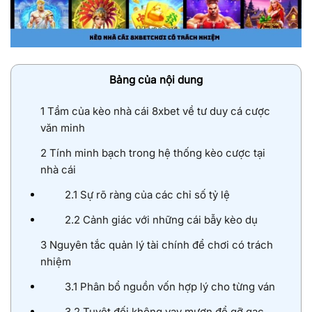
Bảng của nội dung
1
Tầm của kèo nhà cái 8xbet về tư duy cá cược
văn minh
2
Tính minh bạch trong hệ thống kèo cược tại
nhà cái
2.1
Sự rõ ràng của các chỉ số tỷ lệ
2.2
Cảnh giác với những cái bẫy kèo dụ
3
Nguyên tắc quản lý tài chính để chơi có trách
nhiệm
3.1
Phân bổ nguồn vốn hợp lý cho từng ván
3.2
Tuyệt đối không vay mượn để gỡ gạc