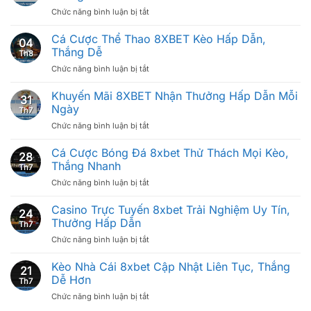
ở
Chức năng bình luận bị tắt
Nhà
Cái
Cá Cược Thể Thao 8XBET Kèo Hấp Dẫn,
04
Số
Thắng Dễ
Th8
1
ở
Chức năng bình luận bị tắt
8XBET
Cá
Trải
Cược
Khuyến Mãi 8XBET Nhận Thưởng Hấp Dẫn Mỗi
Nghiệm
31
Thể
Uy
Ngày
Th7
Thao
Tín,
ở
Chức năng bình luận bị tắt
8XBET
Thắng
Khuyến
Kèo
Dễ
Mãi
Cá Cược Bóng Đá 8xbet Thử Thách Mọi Kèo,
Hấp
28
8XBET
Dẫn,
Thắng Nhanh
Th7
Nhận
Thắng
ở
Chức năng bình luận bị tắt
Thưởng
Dễ
Cá
Hấp
Cược
Casino Trực Tuyến 8xbet Trải Nghiệm Uy Tín,
Dẫn
24
Bóng
Mỗi
Thưởng Hấp Dẫn
Th7
Đá
Ngày
ở
Chức năng bình luận bị tắt
8xbet
Casino
Thử
Trực
Kèo Nhà Cái 8xbet Cập Nhật Liên Tục, Thắng
Thách
21
Tuyến
Mọi
Dễ Hơn
Th7
8xbet
Kèo,
ở
Chức năng bình luận bị tắt
Trải
Thắng
Kèo
Nghiệm