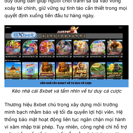
duy đúng đắn giúp người chơi tránh sa đà vào vòng
xoáy tài chính, giữ vững sự tỉnh táo cần thiết trong mọi
quyết định xuống tiền đầu tư hàng ngày.
Kèo nhà cái 8xbet và tầm nhìn về tư duy cá cược
Thương hiệu 8xbet chú trọng xây dựng môi trường
minh bạch nhằm bảo vệ tối đa quyền lợi hội viên. Hệ
thống bảo mật hoạt động liên tục ngăn chặn mọi hành
vi xâm nhập trái phép. Tuy nhiên, công nghệ chỉ hỗ trợ