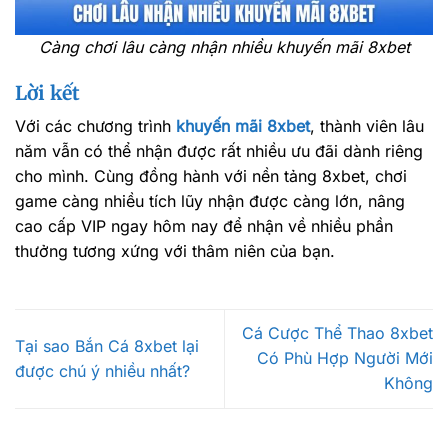
Càng chơi lâu càng nhận nhiều khuyến mãi 8xbet
Lời kết
Với các chương trình
khuyến mãi 8xbet
, thành viên lâu
năm vẫn có thể nhận được rất nhiều ưu đãi dành riêng
cho mình. Cùng đồng hành với nền tảng 8xbet, chơi
game càng nhiều tích lũy nhận được càng lớn, nâng
cao cấp VIP ngay hôm nay để nhận về nhiều phần
thưởng tương xứng với thâm niên của bạn.
Cá Cược Thể Thao 8xbet
Tại sao Bắn Cá 8xbet lại
Có Phù Hợp Người Mới
được chú ý nhiều nhất?
Không