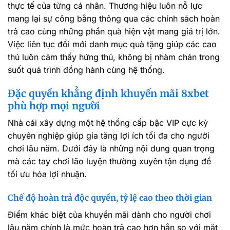
thực tế của từng cá nhân. Thương hiệu luôn nỗ lực
mang lại sự công bằng thông qua các chính sách hoàn
trả cao cùng những phần quà hiện vật mang giá trị lớn.
Việc liên tục đổi mới danh mục quà tặng giúp các cao
thủ luôn cảm thấy hứng thú, không bị nhàm chán trong
suốt quá trình đồng hành cùng hệ thống.
Đặc quyền khẳng định khuyến mãi 8xbet
phù hợp mọi người
Nhà cái xây dựng một hệ thống cấp bậc VIP cực kỳ
chuyên nghiệp giúp gia tăng lợi ích tối đa cho người
chơi lâu năm. Dưới đây là những nội dung quan trọng
mà các tay chơi lão luyện thường xuyên tận dụng để
tối ưu hóa lợi nhuận.
Chế độ hoàn trả độc quyền, tỷ lệ cao theo thời gian
Điểm khác biệt của khuyến mãi dành cho người chơi
lâu năm chính là mức hoàn trả cao hơn hẳn so với mặt