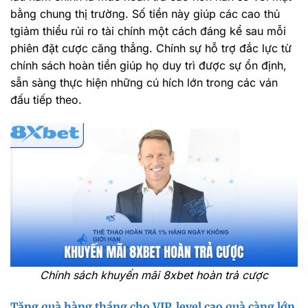
bằng chung thị trường. Số tiền này giúp các cao thủ
tgiảm thiểu rủi ro tài chính một cách đáng kể sau mỗi
phiên đặt cược căng thẳng. Chính sự hỗ trợ đắc lực từ
chính sách hoàn tiền giúp họ duy trì được sự ổn định,
sẵn sàng thực hiện những cú hích lớn trong các ván
đấu tiếp theo.
Chính sách khuyến mãi 8xbet hoàn trả cược
Tặng quà hàng tháng cho VIP, level cao quà càng lớn