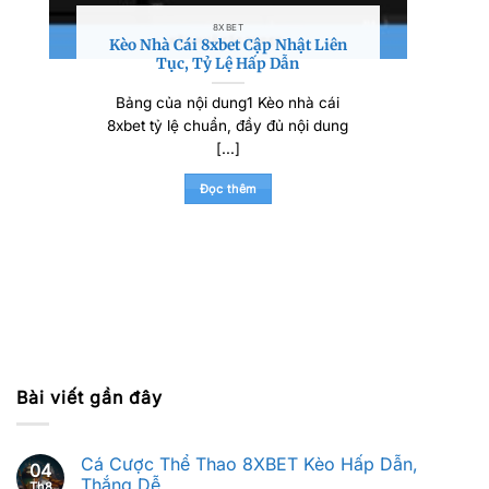
8XBET
Kèo Nhà Cái 8xbet Cập Nhật Liên
Tục, Tỷ Lệ Hấp Dẫn
Bảng của nội dung1 Kèo nhà cái
8xbet tỷ lệ chuẩn, đầy đủ nội dung
[...]
Đọc thêm
Bài viết gần đây
Cá Cược Thể Thao 8XBET Kèo Hấp Dẫn,
04
Thắng Dễ
Th8