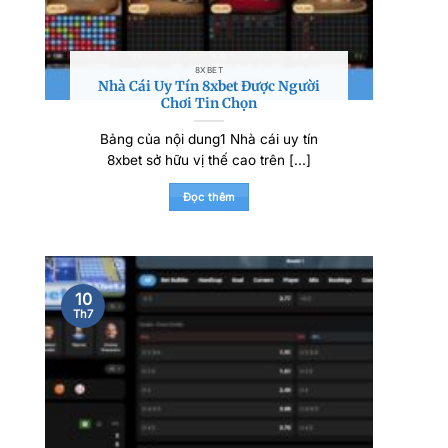
8XBET
Nhà Cái Uy Tín 8xbet Được Người
Chơi Tin Chọn
Bảng của nội dung1 Nhà cái uy tín
8xbet sở hữu vị thế cao trên [...]
Đọc thêm
10
Th7