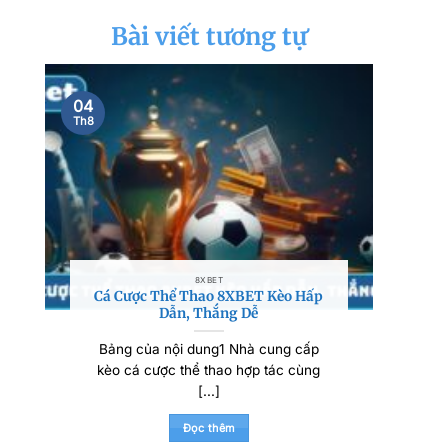
Bài viết tương tự
04
Th8
8XBET
Cá Cược Thể Thao 8XBET Kèo Hấp
Dẫn, Thắng Dễ
Bảng của nội dung1 Nhà cung cấp
kèo cá cược thể thao hợp tác cùng
[...]
Đọc thêm