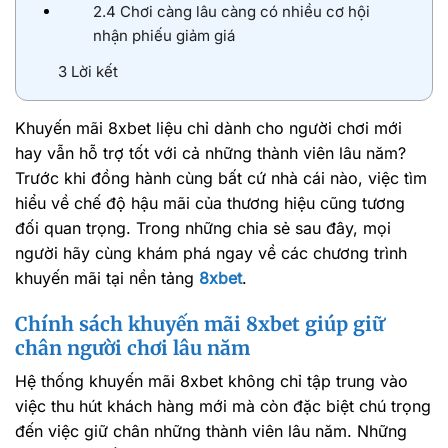
2.4
Chơi càng lâu càng có nhiều cơ hội
nhận phiếu giảm giá
3
Lời kết
Khuyến mãi 8xbet liệu chỉ dành cho người chơi mới
hay vẫn hỗ trợ tốt với cả những thành viên lâu năm?
Trước khi đồng hành cùng bất cứ nhà cái nào, việc tìm
hiểu về chế độ hậu mãi của thương hiệu cũng tương
đối quan trọng. Trong những chia sẻ sau đây, mọi
người hãy cùng khám phá ngay về các chương trình
khuyến mãi tại nền tảng
8xbet
.
Chính sách khuyến mãi 8xbet giúp giữ
chân người chơi lâu năm
Hệ thống khuyến mãi 8xbet không chỉ tập trung vào
việc thu hút khách hàng mới mà còn đặc biệt chú trọng
đến việc giữ chân những thành viên lâu năm. Những