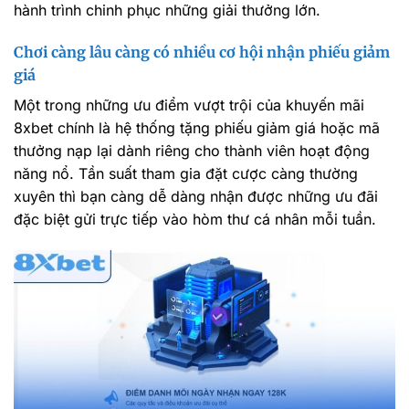
hành trình chinh phục những giải thưởng lớn.
Chơi càng lâu càng có nhiều cơ hội nhận phiếu giảm
giá
Một trong những ưu điểm vượt trội của khuyến mãi
8xbet chính là hệ thống tặng phiếu giảm giá hoặc mã
thưởng nạp lại dành riêng cho thành viên hoạt động
năng nổ. Tần suất tham gia đặt cược càng thường
xuyên thì bạn càng dễ dàng nhận được những ưu đãi
đặc biệt gửi trực tiếp vào hòm thư cá nhân mỗi tuần.