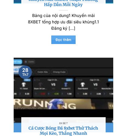
Hấp Dẫn Mỗi Ngày
Bảng của nội dung1 Khuyến mãi
8XBET tổng hợp ưu đãi siêu khủng1.1
Đăng ký [...]
Đọc thêm
28
Th7
8XBET
Cá Cược Bóng Đá 8xbet Thử Thách
Mọi Kèo, Thắng Nhanh