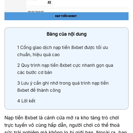
Bảng của nội dung
1
Cổng giao dịch nạp tiền 8xbet được tối ưu
chuẩn, hiệu quả cao
2
Quy trình nạp tiền 8xbet cực nhanh gọn qua
các bước cơ bản
3
Lưu ý cần ghi nhớ trong quá trình nạp tiền
8xbet để thành công
4
Lời kết
Nạp tiền 8xbet là cánh cửa mở ra kho tàng trò chơi
trực tuyến vô cùng hấp dẫn, người chơi có thể thoả
sức trải nghiệm mà không lo bị giới hạn. Ngoài ra, bạn