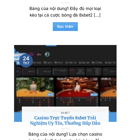
Bảng của nội dung1 Đầy đủ mọi loại
kèo tại cá cược bóng đá 8xbet2 [...]
Đọc thêm
24
Th7
8XBET
Casino Trực Tuyến 8xbet Trải
Nghiệm Uy Tín, Thưởng Hấp Dẫn
Bảng của nội dung1 Lựa chọn casino