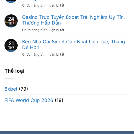
Nhận
Thắng
ở
Chức năng bình luận bị tắt
Thưởng
Dễ
Cá
Hấp
Cược
Casino Trực Tuyến 8xbet Trải Nghiệm Uy Tín,
Dẫn
24
Bóng
Mỗi
Thưởng Hấp Dẫn
Th7
Đá
Ngày
ở
Chức năng bình luận bị tắt
8xbet
Casino
Thử
Trực
Kèo Nhà Cái 8xbet Cập Nhật Liên Tục, Thắng
Thách
21
Tuyến
Mọi
Dễ Hơn
Th7
8xbet
Kèo,
ở
Chức năng bình luận bị tắt
Trải
Thắng
Kèo
Nghiệm
Nhanh
Nhà
Uy
Cái
Thể loại
Tín,
8xbet
Thưởng
Cập
Hấp
Nhật
Dẫn
8xbet
(79)
Liên
Tục,
FIFA World Cup 2026
(19)
Thắng
Dễ
Hơn