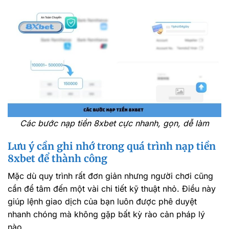
Các bước nạp tiền 8xbet cực nhanh, gọn, dễ làm
Lưu ý cần ghi nhớ trong quá trình nạp tiền
8xbet để thành công
Mặc dù quy trình rất đơn giản nhưng người chơi cũng
cần để tâm đến một vài chi tiết kỹ thuật nhỏ. Điều này
giúp lệnh giao dịch của bạn luôn được phê duyệt
nhanh chóng mà không gặp bất kỳ rào cản pháp lý
nào.