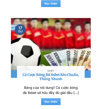
Đọc thêm
17
Th7
8XBET
Cá Cược Bóng Đá 8xbet Kèo Chuẩn,
Thắng Nhanh
Bảng của nội dung1 Cá cược bóng
đá 8xbet sở hữu đầy đủ giải đấu [...]
Đọc thêm