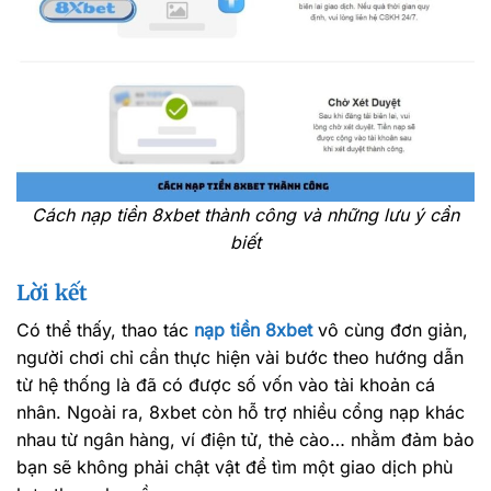
Cách nạp tiền 8xbet thành công và những lưu ý cần
biết
Lời kết
Có thể thấy, thao tác
nạp tiền 8xbet
vô cùng đơn giản,
người chơi chỉ cần thực hiện vài bước theo hướng dẫn
từ hệ thống là đã có được số vốn vào tài khoản cá
nhân. Ngoài ra, 8xbet còn hỗ trợ nhiều cổng nạp khác
nhau từ ngân hàng, ví điện tử, thẻ cào… nhằm đảm bảo
bạn sẽ không phải chật vật để tìm một giao dịch phù