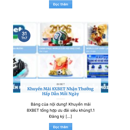
Đọc thêm
31
Th7
8XBET
Khuyến Mãi 8XBET Nhận Thưởng
Hấp Dẫn Mỗi Ngày
Bảng của nội dung1 Khuyến mãi
8XBET tổng hợp ưu đãi siêu khủng1.1
Đăng ký [...]
Đọc thêm