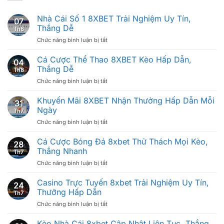
Nhà Cái Số 1 8XBET Trải Nghiệm Uy Tín,
07
Thắng Dễ
Th8
ở
Chức năng bình luận bị tắt
Nhà
Cái
Cá Cược Thể Thao 8XBET Kèo Hấp Dẫn,
04
Số
Thắng Dễ
Th8
1
ở
Chức năng bình luận bị tắt
8XBET
Cá
Trải
Cược
Khuyến Mãi 8XBET Nhận Thưởng Hấp Dẫn Mỗi
Nghiệm
31
Thể
Uy
Ngày
Th7
Thao
Tín,
ở
Chức năng bình luận bị tắt
8XBET
Thắng
Khuyến
Kèo
Dễ
Mãi
Cá Cược Bóng Đá 8xbet Thử Thách Mọi Kèo,
Hấp
28
8XBET
Dẫn,
Thắng Nhanh
Th7
Nhận
Thắng
ở
Chức năng bình luận bị tắt
Thưởng
Dễ
Cá
Hấp
Cược
Casino Trực Tuyến 8xbet Trải Nghiệm Uy Tín,
Dẫn
24
Bóng
Mỗi
Thưởng Hấp Dẫn
Th7
Đá
Ngày
ở
Chức năng bình luận bị tắt
8xbet
Casino
Thử
Trực
Kèo Nhà Cái 8xbet Cập Nhật Liên Tục, Thắng
Thách