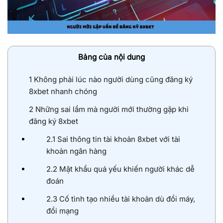
Bảng của nội dung
1
Không phải lúc nào người dùng cũng đăng ký
8xbet nhanh chóng
2
Những sai lầm mà người mới thường gặp khi
đăng ký 8xbet
2.1
Sai thông tin tài khoản 8xbet với tài
khoản ngân hàng
2.2
Mật khẩu quá yếu khiến người khác dễ
đoán
2.3
Cố tình tạo nhiều tài khoản dù đổi máy,
đổi mạng