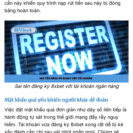
cẩn này khiến quy trình nạp rút tiền sau này bị đóng
băng hoàn toàn.
Sai tên đăng ký 8xbet với tài khoản ngân hàng
Mật khẩu quá yếu khiến người khác dễ đoán
Việc đặt mật khẩu quá đơn giản như dãy số liên tiếp là
hành động tự sát trong thế giới mạng đầy rẫy nguy
hiểm. Tài khoản vừa đăng ký 8xbet xong rất dễ bị kẻ
xấu đánh cắp chỉ sau vài phút ngắn ngủi. Chúng sẽ