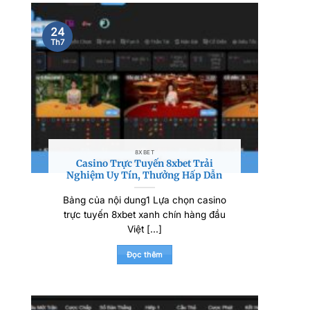
24
Th7
8XBET
Casino Trực Tuyến 8xbet Trải
Nghiệm Uy Tín, Thưởng Hấp Dẫn
Bảng của nội dung1 Lựa chọn casino
trực tuyến 8xbet xanh chín hàng đầu
Việt [...]
Đọc thêm