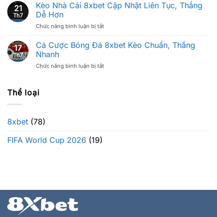
Trực
Kèo Nhà Cái 8xbet Cập Nhật Liên Tục, Thắng
Thách
21
Tuyến
Mọi
Dễ Hơn
Th7
8xbet
Kèo,
ở
Chức năng bình luận bị tắt
Trải
Thắng
Kèo
Nghiệm
Nhanh
Nhà
Cá Cược Bóng Đá 8xbet Kèo Chuẩn, Thắng
Uy
17
Cái
Tín,
Nhanh
Th7
8xbet
Thưởng
ở
Chức năng bình luận bị tắt
Cập
Hấp
Cá
Nhật
Dẫn
Cược
Liên
Bóng
Thể loại
Tục,
Đá
Thắng
8xbet
Dễ
Kèo
Hơn
8xbet
(78)
Chuẩn,
Thắng
FIFA World Cup 2026
(19)
Nhanh