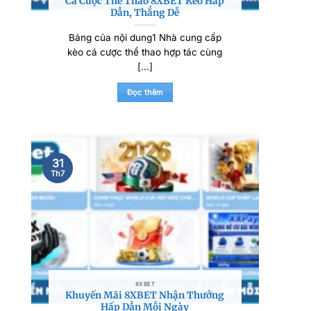
Cá Cược Thể Thao 8XBET Kèo Hấp
Dẫn, Thắng Dễ
Bảng của nội dung1 Nhà cung cấp
kèo cá cược thể thao hợp tác cùng
[...]
Đọc thêm
31
Th7
8XBET
Khuyến Mãi 8XBET Nhận Thưởng
Hấp Dẫn Mỗi Ngày