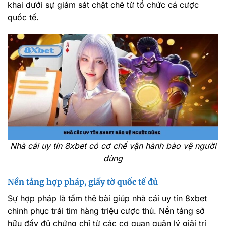
khai dưới sự giám sát chặt chẽ từ tổ chức cá cược
quốc tế.
Nhà cái uy tín 8xbet có cơ chế vận hành bảo vệ người
dùng
Nền tảng hợp pháp, giấy tờ quốc tế đủ
Sự hợp pháp là tấm thẻ bài giúp nhà cái uy tín 8xbet
chinh phục trái tim hàng triệu cược thủ. Nền tảng sở
hữu đầy đủ chứng chỉ từ các cơ quan quản lý giải trí