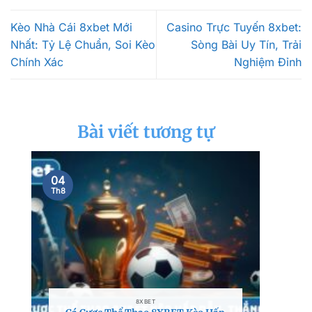
Kèo Nhà Cái 8xbet Mới
Casino Trực Tuyến 8xbet:
Nhất: Tỷ Lệ Chuẩn, Soi Kèo
Sòng Bài Uy Tín, Trải
Chính Xác
Nghiệm Đỉnh
Bài viết tương tự
04
Th8
8XBET