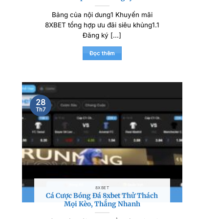
Bảng của nội dung1 Khuyến mãi
8XBET tổng hợp ưu đãi siêu khủng1.1
Đăng ký [...]
Đọc thêm
28
Th7
8XBET
Cá Cược Bóng Đá 8xbet Thử Thách
Mọi Kèo, Thắng Nhanh