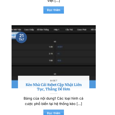
Việt [...]
Đọc thêm
21
Th7
8XBET
Kèo Nhà Cái 8xbet Cập Nhật Liên
Tục, Thắng Dễ Hơn
Bảng của nội dung1 Các loại hình cá
cược phổ biến tại hệ thống kèo [...]
Đọc thêm