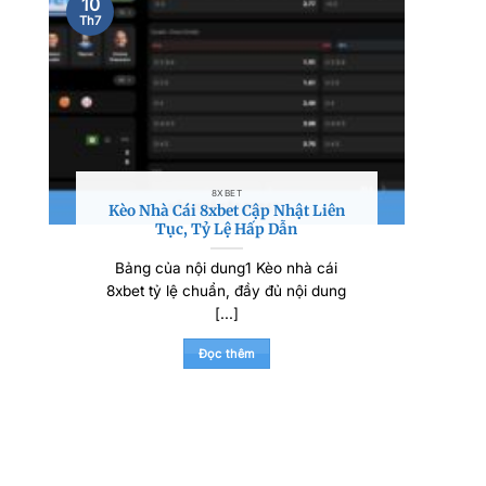
10
Th7
8XBET
Kèo Nhà Cái 8xbet Cập Nhật Liên
Tục, Tỷ Lệ Hấp Dẫn
Bảng của nội dung1 Kèo nhà cái
8xbet tỷ lệ chuẩn, đầy đủ nội dung
[...]
Đọc thêm