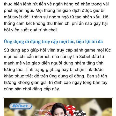
thực hiện lệnh rút tiền về ngân hàng cá nhân trong vài
phút ngắn ngủi. Mọi thông tin giao dịch được giữ bí
mật tuyệt đối, tránh sự nhòm ngó từ tác nhân xấu. Hệ
thống cam kết không thu thêm chi phí ẩn nào gây hại
hội viên suốt quá trình chơi.
Ứng dụng di động truy cập mọi lúc, tiện lợi tối đa
Sử dụng app giúp hội viên truy cập sảnh game mọi lúc
mọi nơi chỉ cần internet. nhà cái uy tín 8xbet đầu tư
mạnh mẽ vào giao diện người dùng nhằm tăng tính
tương tác. Tình trạng giật lag hay bị chặn link được
khắc phục triệt để trên ứng dụng di động. Bạn sẽ tận
hưởng không gian giải trí đỉnh cao ngay lòng bàn tay
cùng sân chơi đẳng cấp này.