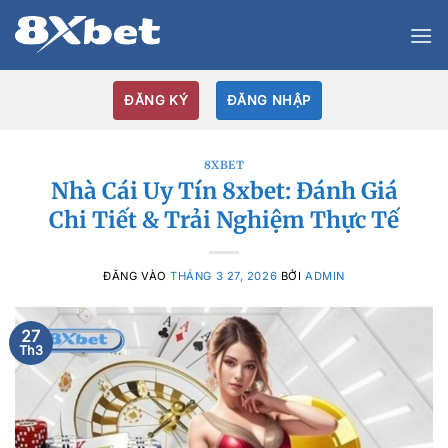
Bỏ
qua
nội
dung
ĐĂNG KÝ
ĐĂNG NHẬP
8XBET
Nhà Cái Uy Tín 8xbet: Đánh Giá
Chi Tiết & Trải Nghiệm Thực Tế
ĐĂNG VÀO
THÁNG 3 27, 2026
BỞI
ADMIN
27
Th3