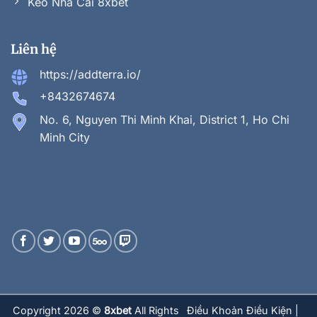
Kèo Nhà Cái 8xbet
Liên hệ
https://addterra.io/
+8432674674
No. 6, Nguyen Thi Minh Khai, District 1, Ho Chi
Minh City
Copyright 2026 ©
8xbet
All Rights
Điều Khoản Điều Kiện
|