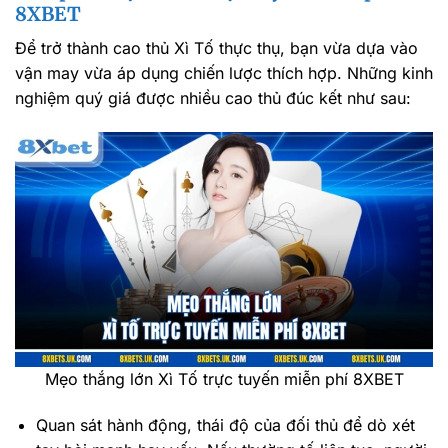
8XBET
Để trở thành cao thủ Xì Tố thực thụ, bạn vừa dựa vào
vận may vừa áp dụng chiến lược thích hợp. Những kinh
nghiệm quý giá được nhiều cao thủ đúc kết như sau:
Mẹo thắng lớn Xì Tố trực tuyến miễn phí 8XBET
Quan sát hành động, thái độ của đối thủ để dò xét