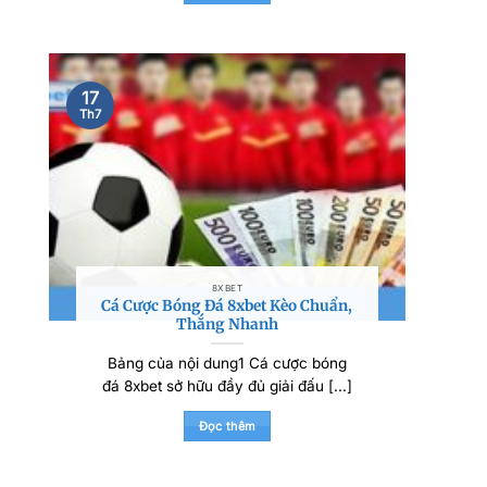
17
Th7
8XBET
Cá Cược Bóng Đá 8xbet Kèo Chuẩn,
Thắng Nhanh
Bảng của nội dung1 Cá cược bóng
đá 8xbet sở hữu đầy đủ giải đấu [...]
Đọc thêm