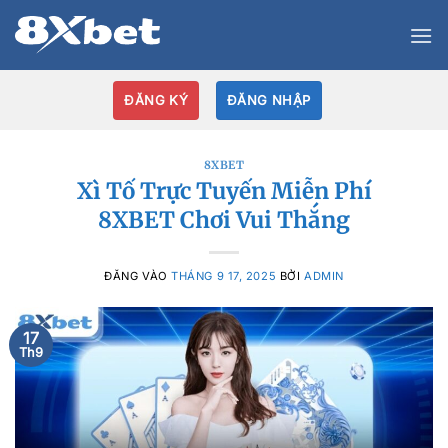
Bỏ
qua
nội
dung
ĐĂNG KÝ
ĐĂNG NHẬP
8XBET
Xì Tố Trực Tuyến Miễn Phí
8XBET Chơi Vui Thắng
ĐĂNG VÀO
THÁNG 9 17, 2025
BỞI
ADMIN
17
Th9