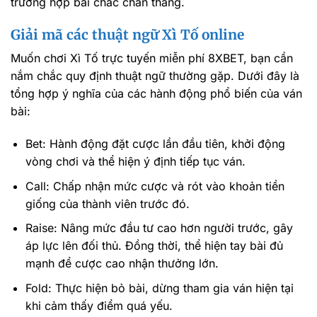
trường hợp bài chắc chắn thắng.
Giải mã các thuật ngữ Xì Tố online
Muốn chơi Xì Tố trực tuyến miễn phí 8XBET, bạn cần
nắm chắc quy định thuật ngữ thường gặp. Dưới đây là
tổng hợp ý nghĩa của các hành động phổ biến của ván
bài:
Bet: Hành động đặt cược lần đầu tiên, khởi động
vòng chơi và thể hiện ý định tiếp tục ván.
Call: Chấp nhận mức cược và rót vào khoản tiền
giống của thành viên trước đó.
Raise: Nâng mức đầu tư cao hơn người trước, gây
áp lực lên đối thủ. Đồng thời, thể hiện tay bài đủ
mạnh để cược cao nhận thưởng lớn.
Fold: Thực hiện bỏ bài, dừng tham gia ván hiện tại
khi cảm thấy điểm quá yếu.