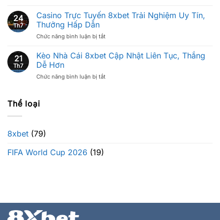
Cá
Hấp
Cược
Casino Trực Tuyến 8xbet Trải Nghiệm Uy Tín,
Dẫn
24
Bóng
Mỗi
Thưởng Hấp Dẫn
Th7
Đá
Ngày
ở
Chức năng bình luận bị tắt
8xbet
Casino
Thử
Trực
Kèo Nhà Cái 8xbet Cập Nhật Liên Tục, Thắng
Thách
21
Tuyến
Mọi
Dễ Hơn
Th7
8xbet
Kèo,
ở
Chức năng bình luận bị tắt
Trải
Thắng
Kèo
Nghiệm
Nhanh
Nhà
Uy
Cái
Thể loại
Tín,
8xbet
Thưởng
Cập
Hấp
Nhật
Dẫn
8xbet
(79)
Liên
Tục,
FIFA World Cup 2026
(19)
Thắng
Dễ
Hơn