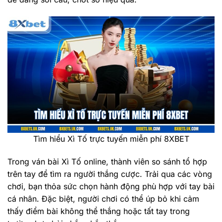
Tìm hiểu Xì Tố trực tuyến miễn phí 8XBET
Trong ván bài Xì Tố online, thành viên so sánh tổ hợp
trên tay để tìm ra người thắng cược. Trải qua các vòng
chơi, bạn thỏa sức chọn hành động phù hợp với tay bài
cá nhân. Đặc biệt, người chơi có thể úp bỏ khi cảm
thấy điểm bài không thể thắng hoặc tất tay trong