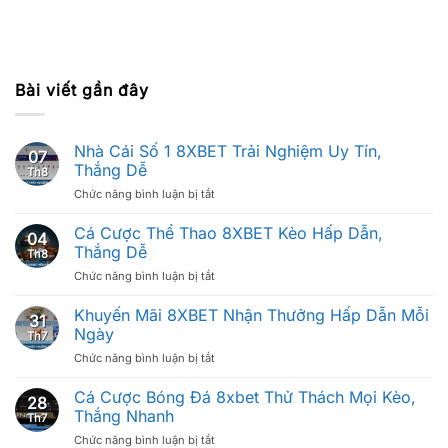
Bài viết gần đây
Nhà Cái Số 1 8XBET Trải Nghiệm Uy Tín,
07
Thắng Dễ
Th8
ở
Chức năng bình luận bị tắt
Nhà
Cái
Cá Cược Thể Thao 8XBET Kèo Hấp Dẫn,
04
Số
Thắng Dễ
Th8
1
ở
Chức năng bình luận bị tắt
8XBET
Cá
Trải
Cược
Khuyến Mãi 8XBET Nhận Thưởng Hấp Dẫn Mỗi
Nghiệm
31
Thể
Uy
Ngày
Th7
Thao
Tín,
ở
Chức năng bình luận bị tắt
8XBET
Thắng
Khuyến
Kèo
Dễ
Mãi
Cá Cược Bóng Đá 8xbet Thử Thách Mọi Kèo,
Hấp
28
8XBET
Dẫn,
Thắng Nhanh
Th7
Nhận
Thắng
ở
Chức năng bình luận bị tắt
Thưởng
Dễ