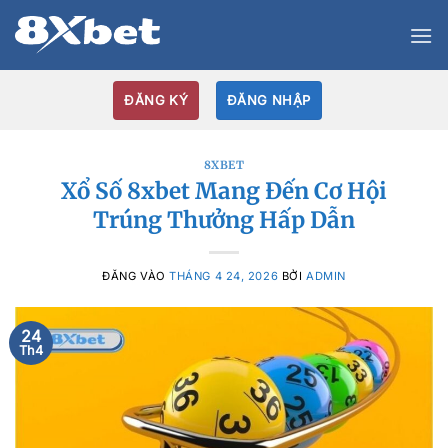
Bỏ
qua
nội
dung
ĐĂNG KÝ
ĐĂNG NHẬP
8XBET
Xổ Số 8xbet Mang Đến Cơ Hội
Trúng Thưởng Hấp Dẫn
ĐĂNG VÀO
THÁNG 4 24, 2026
BỞI
ADMIN
24
Th4