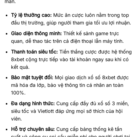
mắn.
Tỷ lệ thưởng cao:
Mức ăn cược luôn nằm trong top
đầu thị trường, giúp người tham gia tối ưu lợi nhuận.
Giao diện thông minh:
Thiết kế sảnh game trực
quan, dễ thao tác trên cả điện thoại lẫn máy tính.
Thanh toán siêu tốc:
Tiền thắng cược được hệ thống
8xbet cộng trực tiếp vào tài khoản ngay sau khi có
kết quả.
Bảo mật tuyệt đối:
Mọi giao dịch xổ số 8xbet được
mã hóa đa lớp, bảo vệ thông tin cá nhân an toàn
100%.
Đa dạng hình thức:
Cung cấp đầy đủ xổ số 3 miền,
siêu tốc và Vietlott đáp ứng mọi sở thích của hội
viên.
Hỗ trợ chuyên sâu:
Cung cấp bảng thống kê tần
suất và công cụ soi cầu miễn phí cho người chơi tại