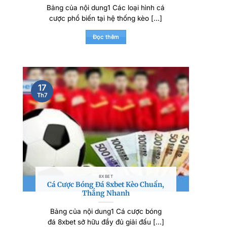
Bảng của nội dung1 Các loại hình cá
cược phổ biến tại hệ thống kèo [...]
Đọc thêm
17
Th7
8XBET
Cá Cược Bóng Đá 8xbet Kèo Chuẩn,
Thắng Nhanh
Bảng của nội dung1 Cá cược bóng
đá 8xbet sở hữu đầy đủ giải đấu [...]