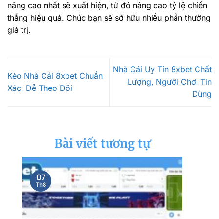
năng cao nhất sẽ xuất hiện, từ đó nâng cao tỷ lệ chiến
thắng hiệu quả. Chúc bạn sẽ sở hữu nhiều phần thưởng
giá trị.
Nhà Cái Uy Tín 8xbet Chất
Kèo Nhà Cái 8xbet Chuẩn
Lượng, Người Chơi Tin
Xác, Dễ Theo Dõi
Dùng
Bài viết tương tự
07
Th8