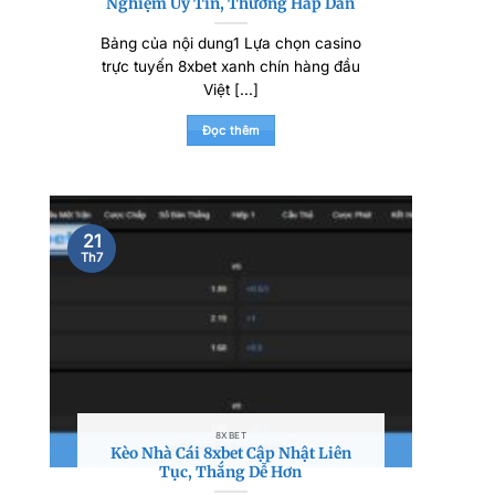
Nghiệm Uy Tín, Thưởng Hấp Dẫn
Bảng của nội dung1 Lựa chọn casino
trực tuyến 8xbet xanh chín hàng đầu
Việt [...]
Đọc thêm
21
Th7
8XBET
Kèo Nhà Cái 8xbet Cập Nhật Liên
Tục, Thắng Dễ Hơn