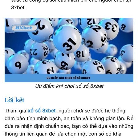
8xbet.
Ưu điểm khi chơi xổ số 8xbet
Lời kết
Tham gia
xổ số 8xbet
, người chơi sẽ được hệ thống
đảm bảo tính minh bạch, an toàn và không gian lận. Để
đưa ra nhận định chuẩn xác, bạn có thể dựa vào những
thông tin liên quan để lựa chọn một con số có khả