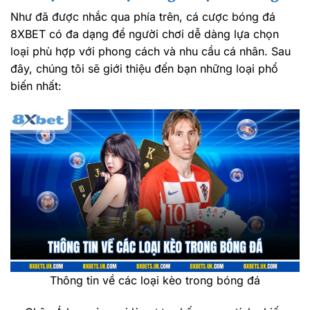
Như đã được nhắc qua phía trên, cá cược bóng đá
8XBET có đa dạng để người chơi dễ dàng lựa chọn
loại phù hợp với phong cách và nhu cầu cá nhân. Sau
đây, chúng tôi sẽ giới thiệu đến bạn những loại phổ
biến nhất:
Thông tin về các loại kèo trong bóng đá