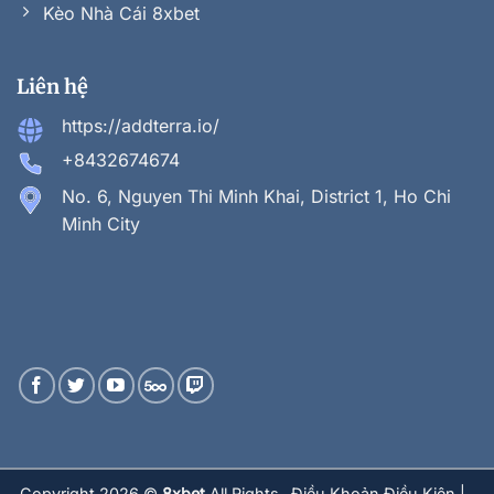
Kèo Nhà Cái 8xbet
Liên hệ
https://addterra.io/
+8432674674
No. 6, Nguyen Thi Minh Khai, District 1, Ho Chi
Minh City
Copyright 2026 ©
8xbet
All Rights
Điều Khoản Điều Kiện
|