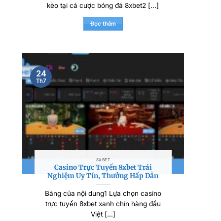
kèo tại cá cược bóng đá 8xbet2 [...]
Đọc thêm
24
Th7
8XBET
Casino Trực Tuyến 8xbet Trải
Nghiệm Uy Tín, Thưởng Hấp Dẫn
Bảng của nội dung1 Lựa chọn casino
trực tuyến 8xbet xanh chín hàng đầu
Việt [...]