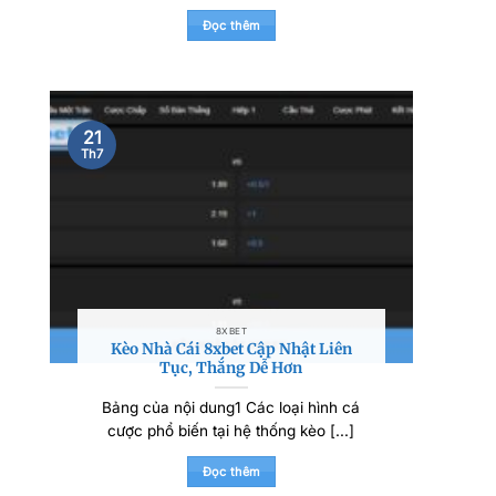
Đọc thêm
21
Th7
8XBET
Kèo Nhà Cái 8xbet Cập Nhật Liên
Tục, Thắng Dễ Hơn
Bảng của nội dung1 Các loại hình cá
cược phổ biến tại hệ thống kèo [...]
Đọc thêm