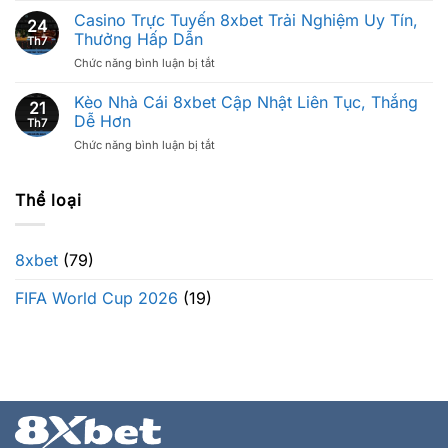
Cược
Casino Trực Tuyến 8xbet Trải Nghiệm Uy Tín,
Dẫn
24
Bóng
Mỗi
Thưởng Hấp Dẫn
Th7
Đá
Ngày
ở
Chức năng bình luận bị tắt
8xbet
Casino
Thử
Trực
Kèo Nhà Cái 8xbet Cập Nhật Liên Tục, Thắng
Thách
21
Tuyến
Mọi
Dễ Hơn
Th7
8xbet
Kèo,
ở
Chức năng bình luận bị tắt
Trải
Thắng
Kèo
Nghiệm
Nhanh
Nhà
Uy
Cái
Thể loại
Tín,
8xbet
Thưởng
Cập
Hấp
Nhật
Dẫn
8xbet
(79)
Liên
Tục,
FIFA World Cup 2026
(19)
Thắng
Dễ
Hơn