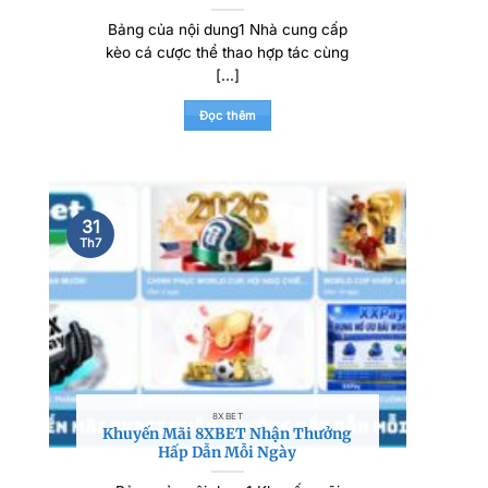
Bảng của nội dung1 Nhà cung cấp
kèo cá cược thể thao hợp tác cùng
[...]
Đọc thêm
31
Th7
8XBET
Khuyến Mãi 8XBET Nhận Thưởng
Hấp Dẫn Mỗi Ngày