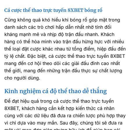
Cá cược thể thao trực tuyến 8XBET bóng rổ
Cũng không quá khó hiểu khi bóng rổ góp mặt trong
danh sách các trò chơi hấp dẫn nhất nhờ tính đối
kháng mạnh mẽ và nhịp độ trận đấu nhanh. Khách
hàng có thể hòa mình vào trận đấu hừng hực với nhiều
thể loại đặt cược khác nhau từ tổng điểm, hiệp đấu đến
tỷ lệ chất. Đặc biệt, cá cược thể thao trực tuyến 8XBET
mang đến cơ hội theo dõi các giải đấu đỉnh cao nhất
thế giới, mang đến những trận đấu thực sự chất lượng
cho người dùng.
Kinh nghiệm cá độ thể thao dễ thắng
Để đạt hiệu quả trong cá cược thể thao trực tuyến
8XBET, khách hàng cần kết hợp kiến thức cá nhân
cùng với các dữ liệu đã đưa ra chiến lược phù hợp thay
vì chỉ dựa vào may mắn. Sau đây, chúng tôi sẽ đưa ra
một vài mẹo đơn giản nhưng hữu ích để giúp bạn cải