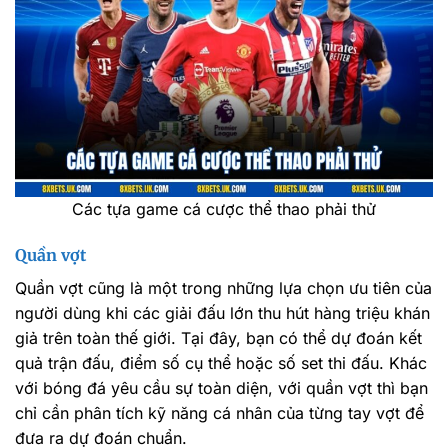
Các tựa game cá cược thể thao phải thử
Quần vợt
Quần vợt cũng là một trong những lựa chọn ưu tiên của
người dùng khi các giải đấu lớn thu hút hàng triệu khán
giả trên toàn thế giới. Tại đây, bạn có thể dự đoán kết
quả trận đấu, điểm số cụ thể hoặc số set thi đấu. Khác
với bóng đá yêu cầu sự toàn diện, với quần vợt thì bạn
chỉ cần phân tích kỹ năng cá nhân của từng tay vợt để
đưa ra dự đoán chuẩn.