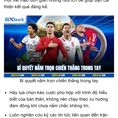
thiện kết quả đáng kể.
Bí quyết nắm trọn chiến thắng trong tay
Hãy lựa chọn kèo cược phù hợp với trình độ hiểu
biết của bản thân, không nên chạy theo xu hướng
đám đông khi chưa nắm chắc không tin.
Luôn nghiên cứu kỹ các tin tức liên quan đến trận