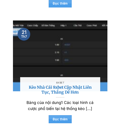
Đọc thêm
21
Th7
8XBET
Kèo Nhà Cái 8xbet Cập Nhật Liên
Tục, Thắng Dễ Hơn
Bảng của nội dung1 Các loại hình cá
cược phổ biến tại hệ thống kèo [...]
Đọc thêm