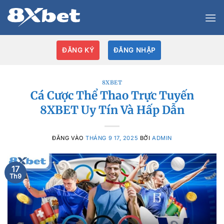
Bỏ
qua
nội
dung
ĐĂNG KÝ
ĐĂNG NHẬP
8XBET
Cá Cược Thể Thao Trực Tuyến
8XBET Uy Tín Và Hấp Dẫn
ĐĂNG VÀO
THÁNG 9 17, 2025
BỞI
ADMIN
17
Th9